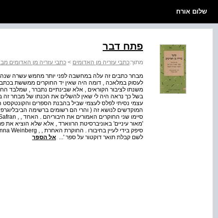
שלום אורח
פתח דבר
מתוך:
כתבי עזריה מן האדומים
>
כתבי עזריה מן האדומים מבח
מבחר כתבים זה עלה במחשבה לפני יותר מחמש עשרה שנה ,
לעסוק במלאכה , דומה היה שאין יד החוקרים ממששת בכתביו ש
משנתו לציבור הקוראים , אלא שבינתיים נתברר , שמלבד החת
בשל כך נראה היה לי שאין להשלים את הכנתו של מבחר זה בל
עצמי נסיתי לפלס לעצמי שביל בהבנת הספרים והקונטקסט ההי
המוקדשים לנושא זה ( והרי הם רשומים ברשימה הביבליוגרפ
'מאור עיניים' באוניברסיטת הרווארד , אלא שלא הוציא את פר
לשם קבלת תואר דוקטור על ספר '...
אל הספר