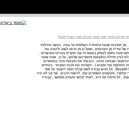
ר פרקים מתוך ספר מאור עיניים וספר מצרף לכסף
 אך מסיבות שונות נתאחרה השלמתו עד עתה . כאשר החילותי
ל עזריה מן האדומים , ושעל כן מן הראוי לשוב ולהציע את
ום מטה נתפנו לעסוק בנושא זה שני חוקרים צעירים ומוכשרים ;
א לעיין תחילה בתוצאות מחקריהם שלהם . על כן , שעה שאני
סטורי שבתוכו נתהוו - והבאתי את תוצאות עיוניי במאמרים
ית החותמת את המבוא ) - השהיתי את הכנת המבחר . בינתיים
סיימו שני החוקרים האמורים את חיבוריהם . האחד , , Dr . Bezalel Safran הגיש עבודה לשם קבלת תואר דוקטור על ספר
י מחקרו , מטעמים השמורים עמו , לרשות הרבים . אף אני לא היה
סיפק בידי לעיין בחיבורו . החוקרת האחרת , , Dr . Joanna Weinberg סיימה אף היא , לאחר מחקר מעמיק וממושך , עבודה