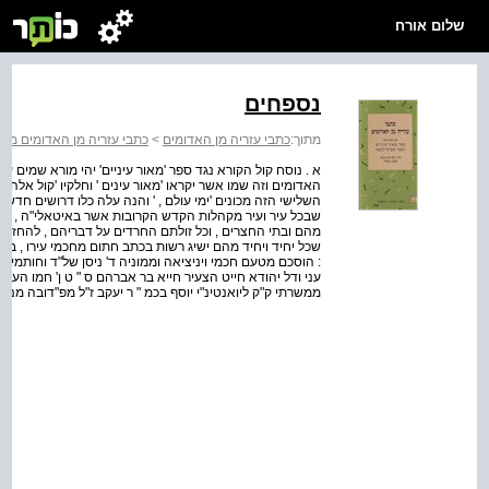
שלום אורח
נספחים
מתוך:
כתבי עזריה מן האדומים
>
כתבי עזריה מן האדומים מבח
א . נוסח קול הקורא נגד ספר 'מאור עיניים' יהי מורא שמים
האדומים וזה שמו אשר יקראו 'מאור עינים ' וחלקיו 'קול אלהים , 
השלישי הזה מכונים 'ימי עולם , ' והנה עלה כלו דרושים חדש
שבכל עיר ועיר מקהלות הקדש הקרובות אשר באיטאלי"ה , הב
מהם ובתי החצרים , וכל זולתם החרדים על דבריהם , להחזיק בר
שכל יחיד ויחיד מהם ישיג רשות בכתב חתום מחכמי עירו , בח
: הוסכם מטעם חכמי ויניציאה וממוניה ד' ניסן של"ד וחותמיו 
עני ודל יהודא חייט הצעיר חייא בר אברהם ס " ט ן' חמו העבד
ממשרתי ק"ק ליואנטינ"י יוסף בכמ " ר יעקב ז"ל מפ"דובה מנחם בן לא"א כמ"ר יק