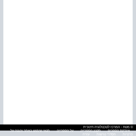
© מטח - המרכז לטכנולוגיה חינוכית
אינדקס הספרים
תקנון הספרייה
על הספרייה
תנאי שימוש באתר והגנה על
פרטיות
הסדרי נגישות
עזרה