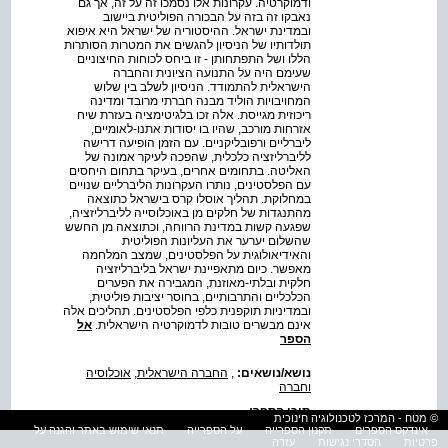
ודמוקרטיה. עקרונות אלו נסמכו זה על זה, אך גם
נאבקו זה בזה על הבכורה הפוליטית ביישוב
ובמדינת ישראל. ההיסטוריה של ישראל היא איפוא
תולדותיו של הניסיון להגשים את המטרות הסותרות
הללו ושל התפתחותן - זו ביחס לכוחות החיצוניים
שעימם היה על התנועה הציונית והחברה
הישראלית להתמודד. הניסיון לשלב בין שלוש
המחויבויות הוליד מבנה חברתי מרובד ומדינה
ריכוזית מגייסת. אלה זכו בלגיטימציה בעזרת שיח
אזרחות מורכב, שהיו בו יסודות אתנו-לאומיים,
ליברליים ורפובליקניים. עם הזמן הופיעה דרישה
לליברליזציה כלכלית, שהפכה לעיקר אמונה של
האליטה. בתחומים אחרים, בעיקר בתחום היחסים
עם הפלסטינים, נותרו העקרונות הליברליים שנויים
במחלוקת. תהליך אוסלו קרס בישראל כתוצאה
מהתנגדות של חלקים מן באוכלוסייה לליברליזציה,
שפגעה קשות במדינת הרווחה, וכתוצאה מן החשש
שהשלום יערער את העליונות הפוליטית
והאידיאולוגית על הפלסטינים, שמצב המלחמה
מאפשר. כיום מתאפיינת ישראל בליברליזציה
חלקית ובלתי-מאוזנת, המגבירה את הפערים
הכלכליים והתרבותיים, בחוסר יציבות פוליטית,
ובמדיניות תוקפנית כלפי הפלסטינים. תהליכים אלה
אינם מבשרים טובות לדמוקרטיה הישראלית.
אל
הספר
נושא/נושאים:
,
החברה הישראלית
,
אוכלוסיה
וחברה
תוכן הספר:
© מטח - המרכז לטכנולוגיה חינוכית
אינדקס הספרים
תקנון הספרייה
על הספרייה
תנאי שימוש באתר והגנה על
מיהו ישראלי הדינמיקה של אזרחות
פרטיות
הסדרי נגישות
עזרה