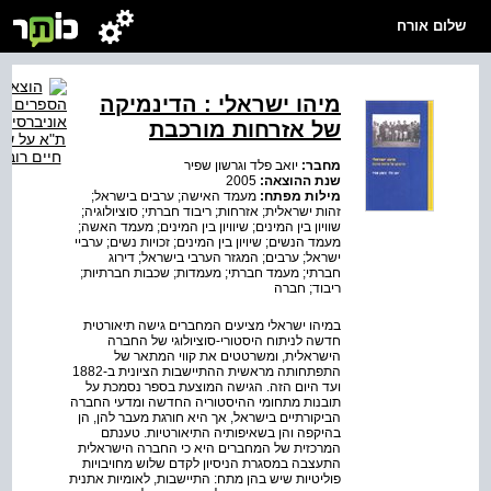
שלום אורח
מיהו ישראלי : הדינמיקה
של אזרחות מורכבת
מחבר:
יואב פלד וגרשון שפיר
שנת ההוצאה:
2005
מילות מפתח:
מעמד האישה; ערבים בישראל;
זהות ישראלית; אזרחות; ריבוד חברתי; סוציולוגיה;
שוויון בין המינים; שיוויון בין המינים; מעמד האשה;
מעמד הנשים; שיויון בין המינים; זכויות נשים; ערביי
ישראל; ערבים; המגזר הערבי בישראל; דירוג
חברתי; מעמד חברתי; מעמדות; שכבות חברתיות;
ריבוד; חברה
במיהו ישראלי מציעים המחברים גישה תיאורטית
חדשה לניתוח היסטורי-סוציולוגי של החברה
הישראלית, ומשרטטים את קווי המתאר של
התפתחותה מראשית ההתיישבות הציונית ב-1882
ועד היום הזה. הגישה המוצעת בספר נסמכת על
תובנות מתחומי ההיסטוריה החדשה ומדעי החברה
הביקורתיים בישראל, אך היא חורגת מעבר להן, הן
בהיקפה והן בשאיפותיה התיאורטיות. טענתם
המרכזית של המחברים היא כי החברה הישראלית
התעצבה במסגרת הניסיון לקדם שלוש מחויבויות
פוליטיות שיש בהן מתח: התיישבות, לאומיות אתנית