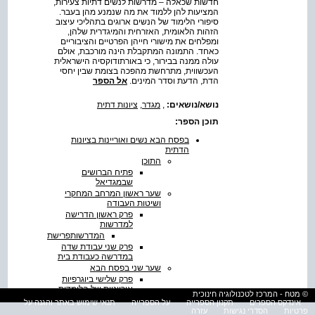
חדשות שכאלה – מדרשות לנשים דתיות צעירות,
המציעות להן ללמוד את מה שנמנע מהן בעבר.
סיפורי הלימוד של הנשים ארוגים בתהליכי עיצוב
הזהות הלאומית, האזרחית והמיגדרית שלהן,
ומפלחים את מישורי חייהן הפרטיים והציבוריים
כאחד. התמונה המתקבלת הינה מורכבת, אולם
עולה ממנה בבירור, כי באורתודוקסיה הישראלית
העכשווית, מתרחשת מהפכה בצומת שבין יחסי
הדת, הדעת וסדר המינים.
אל הספר
נושא/נושאים:
,
מגדר
,
ציונות דתית
תוכן הספר:
בפסח הבא נשים ואוריינות בציונות
הדתית
התוכן
פתיח הברושים
שבמגדיאל
שער ראשון המרחב המחקרי
ושיטות העבודה
פרק ראשון הדרישה
למדרשות
המדרשותפרישת
פרק שני עבודת שדה
במדרשה כעבודת בית
שער שני בפסח הבא
פרק שלישי ביוגרפיות
אורייניות של הלומדות
© מטח - המרכז לטכנולוגיה חינוכית
פרק רביעי שישה צבעים -
אינדקס הספרים
תקנון הספרייה
על הספרייה
תנאי שימוש באתר והגנה על
קולות רבים
פרטיות
הסדרי נגישות
עזרה