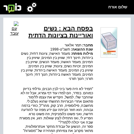
שלום אורח
בפסח הבא : נשים
ואוריינות בציונות הדתית
מחבר:
תמר אלאור
שנת ההוצאה:
תשנ"ט-1998
מילות מפתח:
מעמד האישה; ציונות דתית; נשים
ביהדות; חינוך דתי; שוויון בין המינים; שיוויון בין
המינים; מעמד האשה; מעמד הנשים; שיויון בין
המינים; זכויות נשים; ציונות; שוויון בין המינים;
שיוויון בין המינים; מעמד האישה ביהדות; שיויון בין
המינים; מעמד האשה ביהדות; חנוך דתי; חינוך
תורני; חנוך תורני
"תמיד לא היה פער ביני לבין הבנים, גדלתי בדיוק
כמוהם. בסדר, הם למדו עוד דף גמרא, אבל זה לא
שהחבר שלי, למשל, הקדיש את עצמו ללימוד.
פתאום אחרי הבגרויות הרגשתי שהוא נעלם לי.
מחשבה, פילוסופיה, הרב קוק, מהר"ל, כוזרי ברמה
גבוהה, הוא חוזר הביתה עם ידע מפה עד להודעה
חדשה, ואני פשוט כלומניקית, וזה פשוט נורא
הפריע לי, ואז התחילו לצוץ שאלות. רגע, אין מסגרת
שבה אני יכולה ללמוד?"
ספר זה, הנשען על עבודת מחקר אנתרופולוגית,
מתאר מקרוב את צמיחתן המהירה של "מסגרות"