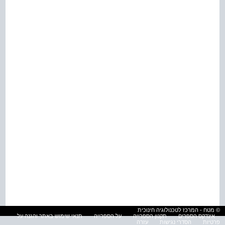
© מטח - המרכז לטכנולוגיה חינוכית
אינדקס הספרים
תקנון הספרייה
על הספרייה
תנאי שימוש באתר והגנה על
פרטיות
הסדרי נגישות
עזרה