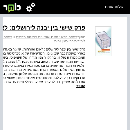
שלום אורח
פרק שישי בין יבנה לירושלים: לאו
מתוך:
בפסח הבא : נשים ואוריינות בציונות הדתית
>
בפסח הבא
לימוד תורה וכינון זהות
בארץ נמשכת כבר שבועיים . המדשאות של אוניברסיטת בר אי
הממוקמות זו מול זו , בחלקו הצפון מזרחי של הקמפוס . בשני 
. בידיעון המדרשה שבידי , כתוב באותיות ענק : "לתשומת לב
תלמידות המדרשה שהינן ברובן סטודנטיות באוניברסיטה המושב
מרחוק : מירושלים , מפתח תקוה , מנתניה או מרחובות , מרמת
, והשורות אינן חסרות הרבה . אני מביטה עליהן ממקומי , בש
הדבוקים דרך קבע לגבן ומתנוםסים מאחור בסגנון שהוא ספק חל
את כל מה שצריך כדי להעביר שבוע - מיכלי שבת עד שבת הצופ
הספר