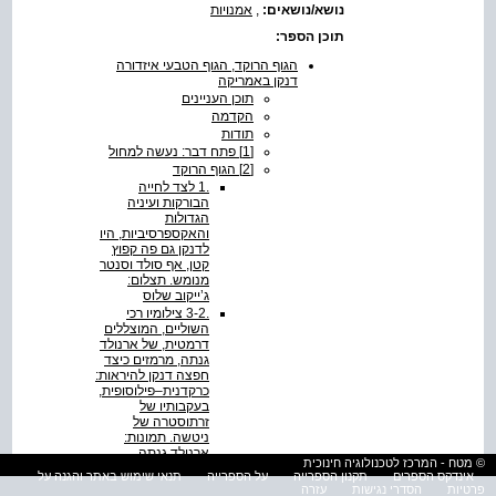
נושא/נושאים:
,
אמנויות
תוכן הספר:
הגוף הרוקד, הגוף הטבעי איזדורה
דנקן באמריקה
תוכן העניינים
הקדמה
תודות
[1] פתח דבר: נעשה למחול
[2] הגוף הרוקד
.1 לצד לחייה
הבורקות ועיניה
הגדולות
והאקספרסיביות, היו
לדנקן גם פה קפוץ
קטן, אף סולד וסנטר
מנומש. תצלום:
ג’ייקוב שלוס
.3-2 צילומיו רכי
השוליים, המוצללים
דרמטית, של ארנולד
גנתה, מרמזים כיצד
חפצה דנקן להיראות:
כרקדנית–פילוסופית,
בעקבותיו של
זרתוסטרה של
ניטשה. תמונות:
ארנולד גנתה.
© מטח - המרכז לטכנולוגיה חינוכית
.4 אברהם וולקוביץ’
אינדקס הספרים
תקנון הספרייה
על הספרייה
תנאי שימוש באתר והגנה על
לוכד את המישור
פרטיות
הסדרי נגישות
עזרה