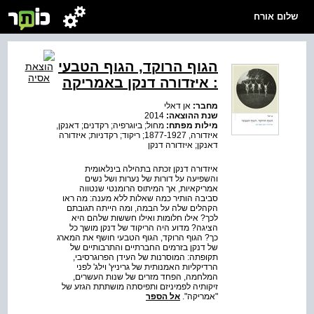
שלום אורח
הגוף הרוקד, הגוף הטבעי
: איזדורה דנקן באמריקה
מחבר:
אן דאלי
שנת ההוצאה:
2014
מילות מפתח:
מחול; ביוגרפיה; רקדנים; דאנקן,
איזדורה, 1877-1927; ריקוד; רקדניות; איזדורה
דאנקן; איזדורה דנקן
איזדורה דנקן זכתה בתהילה בינלאומית
והשפיעה על דורות של נערות ושל נשים
אמריקאיות, אך המיתוס הרומנטי שנטווה
סביבה הותיר כמה שאלות ללא מענה: מה ראו
הקהלים שלה על הבמה, ומה הייתה תגובתם
לכך? אילו חלומות ואילו חששות שלהם היא
הציגה? מדוע היה הריקוד של דנקן מושך כל
כך? הגוף הרוקד, הגוף הטבעי חושף את המארג
של דנקן בזרמים החברתיים והתרבותיים של
תקופתה: המוסרנות של העידן הפרוגרסיבי,
הרדיקליות האמנותית של גריניץ' וילג' לפני
המלחמה, הפחד מזרים של שנות העשרים,
זיקותיה לפמיניזם ותפיסתה מושתתת הגזע של
"אמריקה".
אל הספר