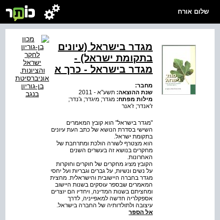
שלום אורח
מגדר בישראל (עיונים
בתקומת ישראל) -
מגדר בישראל - כרך א
מחבר:
שנת ההוצאה:
תשע"א - 2011
מילות מפתח:
מגדר; מיגדר; ג'נדר;
ז'אנדר; ז'אנר
"מגדר בישראל" הוא קובץ המאמרים
השישי בסדרת הנושא של כתב העת עיונים
בתקומת ישראל.
הוא מצטרף לשורה הולכת ומתרחבת של
מחקרים בנושא זה בעשרים השנים
האחרונות.
הקובץ מציג מחקרים של חוקרים וחוקרות
על נשים ונשיות, על גברים וגבריות ועל יחסי
מגדר בחברה היישובית והישראלית. מחצית
המאמרים שבספר עוסקים בשנות היישוב
ומחציתם בשנות המדינה, ויחדיו הם יוצרים
אספקלריה חדשה למאפייניה, לדרך
עיצובה ולתולדותיה של החברה בישראל.
אל הספר