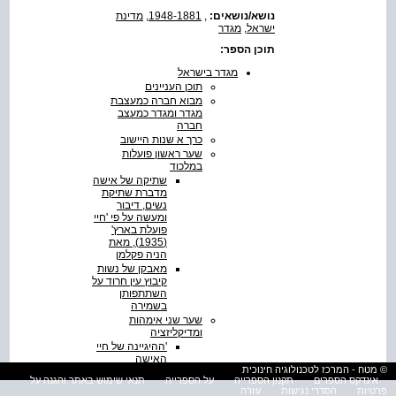
נושא/נושאים:
,
1948-1881
,
מדינת
ישראל
,
מגדר
תוכן הספר:
מגדר בישראל
תוכן העניינים
מבוא חברה כמעצבת
מגדר ומגדר כמעצב
חברה
כרך א שנות היישוב
שער ראשון פועלות
במלכוד
שתיקה של אישה
מדברת שתיקת
נשים, דיבור
ומעשה על פי 'חיי
פועלת בארץ'
(1935), מאת
הניה פקלמן
מאבקן של נשות
קיבוץ עין חרוד על
השתתפותן
בשמירה
שער שני אימהות
ומדיקליזציה
'ההיגיינה של חיי
האישה
© מטח - המרכז לטכנולוגיה חינוכית
לתקופותיה'
אינדקס הספרים
תקנון הספרייה
על הספרייה
תנאי שימוש באתר והגנה על
מגדר, לאומיות
פרטיות
הסדרי נגישות
עזרה
ועבודה בכתביה