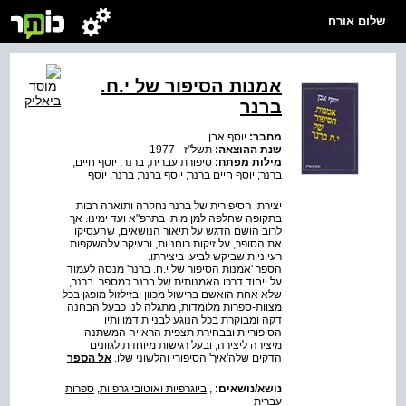
שלום אורח
אמנות הסיפור של י.ח.
ברנר
מחבר:
יוסף אבן
שנת ההוצאה:
תשל"ז - 1977
מילות מפתח:
סיפורת עברית; ברנר, יוסף חיים;
ברנר; יוסף חיים ברנר; יוסף ברנר; ברנר, יוסף
יצירתו הסיפורית של ברנר נחקרה ותוארה רבות
בתקופה שחלפה למן מותו בתרפ"א ועד ימינו. אך
לרוב הושם הדגש על תיאור הנושאים, שהעסיקו
את הסופר, על זיקות רוחניות, ובעיקר עלהשקפות
רעיוניות שביקש לביען ביצירתו.
הספר 'אמנות הסיפור של י.ח. ברנר' מנסה לעמוד
על ייחוד דרכו האמנותית של ברנר כמספר. ברנר,
שלא אחת הואשם ברישול מכוון ובזילזול מופגן בכל
מצוות-ספרות מלומדות, מתגלה לנו כבעל הבחנה
דקה ומבוקרת בכל הנוגע לבניית דמויותיו
הסיפוריות ובבחירת תצפית הראייה המשתנה
מיצירה ליצירה, ובעל רגישות מיוחדת לגוונים
הדקים שלה'איך' הסיפורי והלשוני שלו.
אל הספר
נושא/נושאים:
,
ביוגרפיות ואוטוביוגרפיות
,
ספרות
עברית