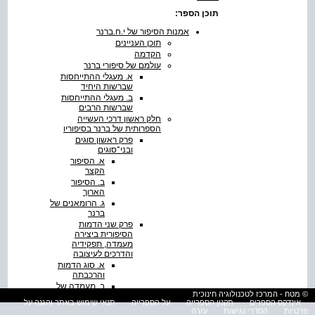
תוכן הספר:
אמנות הסיפור של י.ח.ברנר
תוכן העניינים
הקדמה
עולמם של סיפורי ברנר
א. מעגלי ההתייחסות
שברשות היחיד
ב. מעגלי ההתייחסות
שברשות הרבים
חלק ראשון דרכי העשייה
הספרותית של ברנר בסיפוריו
פרק ראשון סוגים
ובני־סוגים
א. הסיפור
הקצר
ב. הסיפור
הארוך
ג. הרומאנים של
ברנר
פרק שני הדמות
הסיפורית ביצירה
מעמדה, תפקידיה
והדרכים לעיצובה
א. סוג הדמות
והרכבתה
ב. מעמדה של
© מטח - המרכז לטכנולוגיה חינוכית
הדמות
אינדקס הספרים
תקנון הספרייה
על הספרייה
תנאי שימוש באתר והגנה על
הסיפורית
פרטיות
הסדרי נגישות
עזרה