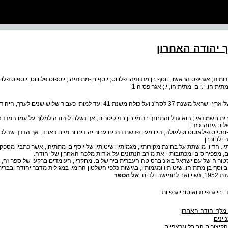
 יהודה האחרון
מית; אגריפס הראשון; יוסף בן מתיתיהו פלויוס; יוסף בן-מתיתיהו; יוספוס פלוויוס; יוספוס פלויו
תיתיהו, י.; בן-מתיתיהו, י.; אגריפס ה 1
אגריפס הראשון, אשר מלך על חלקים של ארץ-ישראל משנת 37 לסה'נ ועל כולה משנת 41 ועד למותו 
ת חשמונאי ; הוא גדל והתחנך ברומי בין בני קיסרים, אך נשלח ליהודה למלוך על עמו המרדני
ם גינוהו כזר ;
פונטיוס פילאטוס וקליגולה, היוו מעין פרשת דרכים עבור יהודים ורומיים כאחד, אך הדרך שהלכ
 ולחורבן.
ו. הדיון מושתת על בחינת מקורותיו, מגמותיו ושיטותיו של יוסף בן מתתיהו, אשר כתביו מספקי
ים, מפפירוסים ומכתובות - את מירב הנתונים על אודות מלכה האחרון של יהודה.
סטוריה של עם ישראל באוניברסיטה העברית בירושלים. מחקריו, העומדים ברקעו של ספר זה,
ביוסף בן מתתיהו, שיטותיו ומגמותיו, בגישות כלפי השלטון הרומי, במגילות מדבר יהודה ובברי
ילדים.
אל הספר
ד
,
ביוגרפיות ואוטוביוגרפיות
מלך יהודה האחרון
יינים
קיצורים הביבליוגראפיים