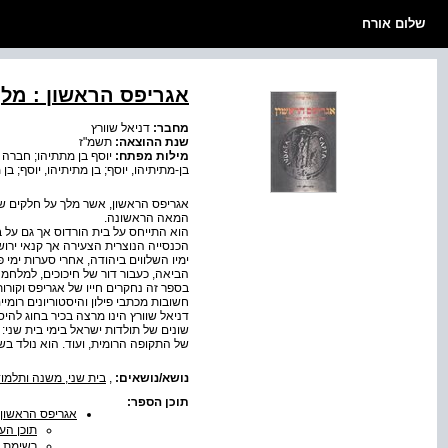
שלום אורח
אגריפס הראשון : מלך
מחבר:
דניאל שוורץ
שנת ההוצאה:
תשמ"ז
מילות מפתח:
יוסף בן מתתיהו; חברה רו
בן-מתיתיהו, יוסף; בן מתיתיהו, יוסף; בן מ
המאה הראשונה.
הוא התייחס על בית הורדוס אך גם על בי
הכנסייה הנוצרית הצעירה אך קנאי ירושלי
ימיו השלווים ביהודה, אחרי סערות ימי 
הביאה, כעבור דור של חיכוכים, למלחמה
בספר זה נחקרים חייו של אגריפס וקורותי
חשובות מכתבי פילון והיסטוריונים רומי
דניאל שוורץ הינו מרצה בכיר בחוג להי
שונים של תולדות ישראל בימי בית שני: 
של התקופה הרומית, ועוד. הוא נולד בשנת 1952, נשוי ואב לחמישה 
נושא/נושאים:
,
בית שני, משנה ותלמו
תוכן הספר:
אגריפס הראשון 
תוכן הענ
רשימת ה