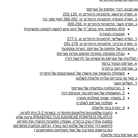
ון מבוא: דברי יוסיפוס על אגריפס
א. הפרק הראשון: קדמוניות היהודים יח, 255-126
ב. הפרק האחרון: קדמוניות היהודים יט, 366-292 (סוף ספר יט)
ג. הפרק השני: קדמוניות היהודים יח, 309-256
פילון ויוסיפוס, איור בכתב־יד של יוחנן איש דמשק (המאה התשיעית)
אנטוניה הצעירה
ד. הפרק השלישי: קדמוניות היהודים יט, 277-1
ה. הפרק הרביעי: קדמוניות היהודים יט, 291-278
ו. מקורותיו של יוסיפוס על אגריפס: הערות ומסקנות
טבלה מסכמת: מקורות יוסיפום אודות אגריפס
 תולדותיו של אגריפס מראשיתו ועד לירושת דודיו
א. אגריפס הצעיר ברומי
ב. אגריפס העני ביהודה
משקולת הנושאת את אישורו של האגורונומוס של קיסריה
ג. סוף ימי טיבריוס ועליית קליגולה לשלטון
ד. השליש השני
1. הכרונולוגיה ונסיעותיו של אגריפס
2. האשמותיו של אגריפס נגד אנטיפס דודו
3. מעמדו, שטחי ממלכתו ותאריו
ממלכת אגריפם לשלביה
4. יהודה בימי קליגולה
כתובת שלפונטיוס פילאטוס מקיסריה. בשורות ‭-3-2‬ניתן לקרוא ‭.
[PRAEFjECTUS IUDA[EAE PON]TIUS PILATUS‬ נראה שלא
נתמנה אחריו נציב ביהודה, ושנותיו הסוערות הכשירו את הקרקע
לחיפוש דרך אחרת של שלטון רומי בארץ. (צילום הכתובת מתפרסם
כאן ברשותו האדיבה של אגף העתיקות והמוזיאונים‭(.‬
שי אגריפס בימי קליגולה