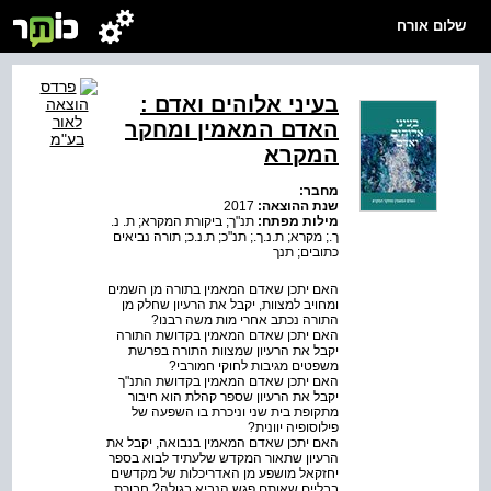
שלום אורח
בעיני אלוהים ואדם :
האדם המאמין ומחקר
המקרא
מחבר:
שנת ההוצאה:
2017
מילות מפתח:
תנ"ך; ביקורת המקרא; ת. נ.
ך.; מקרא; ת.נ.ך.; תנ"כ; ת.נ.כ; תורה נביאים
כתובים; תנך
האם יתכן שאדם המאמין בתורה מן השמים
ומחויב למצוות, יקבל את הרעיון שחלק מן
התורה נכתב אחרי מות משה רבנו?
האם יתכן שאדם המאמין בקדושת התורה
יקבל את הרעיון שמצוות התורה בפרשת
משפטים מגיבות לחוקי חמורבי?
האם יתכן שאדם המאמין בקדושת התנ"ך
יקבל את הרעיון שספר קהלת הוא חיבור
מתקופת בית שני וניכרת בו השפעה של
פילוסופיה יוונית?
האם יתכן שאדם המאמין בנבואה, יקבל את
הרעיון שתאור המקדש שלעתיד לבוא בספר
יחזקאל מושפע מן האדריכלות של מקדשים
בבליים שאותם פגש הנביא בגולה? חבורת