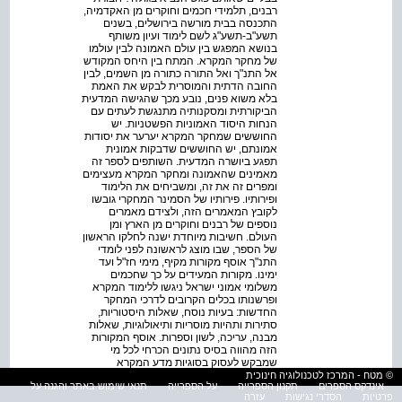
רבנים, תלמידי חכמים וחוקרים מן האקדמיה,
התכנסה בבית מורשה בירושלים, בשנים
תשע"ב-תשע"ג לשם לימוד ועיון משותף
בנושא המפגש בין עולם האמונה לבין עולמו
של מחקר המקרא. המתח בין היחס המקודש
אל התנ"ך ואל התורה כתורה מן השמים, לבין
החובה הדתית והמוסרית לבקש את האמת
בלא משוא פנים, נובע מכך שהגישה המדעית
הביקורתית ומסקנותיה מתנגשת לעתים עם
הנחות היסוד האמוניות הפשטניות. יש
החוששים שמחקר המקרא יערער את יסודות
אמונתם, יש החוששים שדבקות אמונית
תפגע ביושרה המדעית. השותפים לספר זה
מאמינים שהאמונה ומחקר המקרא מעצימים
ומפרים זה את זה, ומשביחים את הלימוד
ופירותיו. פירותיו של הסמינר המחקרי גובשו
לקובץ המאמרים הזה, ולצידם מאמרים
נוספים של רבנים וחוקרים מן הארץ ומן
העולם. חשיבות מיוחדת ישנה לחלקו הראשון
של הספר, שבו מוצג לראשונה לפני לומדי
התנ"ך אוסף מקורות מקיף, מימי חז"ל ועד
ימינו. מקורות המעידים על כך שחכמים
משלומי אמוני ישראל ניגשו ללימוד המקרא
ופרשנותו בכלים הקרובים לדרכי המחקר
החדשות: בעיות נוסח, שאלות היסטוריות,
סתירות ותהיות מוסריות ותיאולוגיות, שאלות
מבנה, עריכה, לשון וספרות. אוסף המקורות
הזה מהווה בסיס נתונים הכרחי לכל מי
שמבקש לעסוק בסוגיות מדע המקרא
מנקודת מבט אמונית המחויבת לתורה
© מטח - המרכז לטכנולוגיה חינוכית
אינדקס הספרים
תקנון הספרייה
על הספרייה
תנאי שימוש באתר והגנה על
ולמצוות.
אל הספר
פרטיות
הסדרי נגישות
עזרה