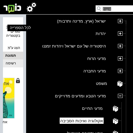
ישראל (ארץ, מדינה ותרבות)
נמצאו 37
לכל הספרייה
ספרים
יהדות
בקטגוריה
היסטוריה של עם ישראל ויהדות זמננו
הצג ע''פ:
תמונת
מדעי הרוח
כריכה
רשימה
מדעי החברה
משפט
מדעי הטבע ומדעים מדוייקים
מדעי החיים
אקולוגיה ואיכות הסביבה
אח לת