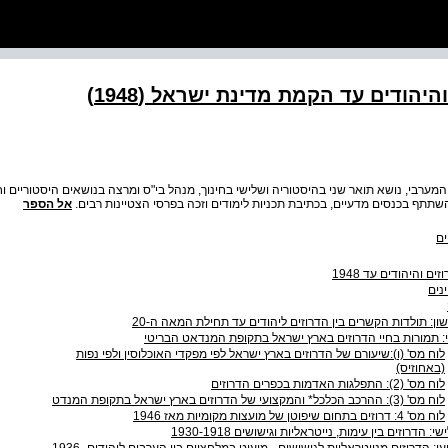
יהודים עד הקמת מדינת ישראל (1948)
מערבי, נושא תואר שני בהיסטוריה ושלישי בחינוך, מנהל בי"ס ומרצה בנושאים היסטוריים וחי
תתף בכנסים מדעיים, בכתיבת תכניות לימודים וזכה בפרסי הצטיינות רבים.
אל הספר
ים
ים והיהודים עד 1948
ינים
ון: תולדות הקשרים בין הדרוזים ליהודים עד תחילת המאה ה-20
: תמורות בחיי הדרוזים בארץ ישראל בתקופת המנדאט הבריטי
לוח מס' (ו‭:(‬שיעורם של הדרוזים בארץ ישראל לפי מפקדי האוכלוסין ולפי נפות
(באחוזיס)
לוח מס' ‭:(2)‬ התפלגות האדמות בכפרים הדרוזים
לוח מס' ‭:(3)‬ ההרכב הכלכל* והמקצועי של הדרוזים בארץ ישראל בתקופת המנדט
לוח מס' ‭:4‬ דרוזים בתחום שיפוטן של מועצות מקומיות מאז 1946
: הדרוזים בין עימות, נייטראליות וגישושים 1930-1918
פרק רביעי: הדרוזים מנייטראליות לגישושים - מיעוט במלחציים בין הערבים ליהודים 1936-