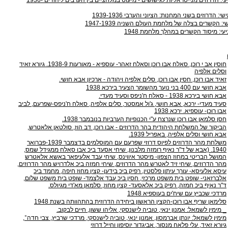
: הדרוזים בשני המחנות: הציוני והערבי 1939-1936
: הקשרים בצלה של מלחמת העולם השניה 1947-1939
עי: מיסוד הקשרים במהלך מלחמת 1948
חוסין אב י רוכן, סאלח אבו רוכן וסאלח זאהר- עוספיא - מאורעות ‭.1938-9‬ גיורא זאיד
וסלים אלפיה
זאיד אבו רוכן, חסין אבו רוכן, סלים אלפיה ויהודה - ארכיון אבא חושי.
אבא חושי עם 400 בני נוער מהשומר הצעיר בירכא 1938
אבא חושי בירכא ‭- 1938‬ סאלח ח'ניפס וסעיד מעדי.
סעיד מעדי- ירכא, אבא חושי, ג'ול אמסטר, סלים אלפיה, סאלח ח'ניפס-שפרעם, לביב
אבו רוכן- עוספיא. ירכא 1938
חסן סלמאן אבו רוכן שנרצח ע"י הכנופיות הערביות בנובמבר ‭.1938‬
הביקור של המשלחת היהודית בהר הדרוזים - אבו רוכן, דב הוז, סולטאן אלאטרש,
אבא חושי וסלים אלפיה, באפריל ‭.1939‬
משלחת מהר הדרוזים לפיוס דרוזי שפרעם עם המוסלמים בדצמבר ‭-1939‬פברואר
‭.1940‬ (אבא של ד"ר נאיף רומזה מלבנון, שיחי אסעד ביכ אבו סאלח ממגידל שמס,
המושל הבריטי במחוז הצפון- מיסטר איווינס, שיחי עבד אלעיפאר באשא אלאטרש
מהר הדרוזים, שיחי זיד לאטרש מהר הדרוזים, שיחי חמזה ביכ אלדרויש מהר הדרוזים,
עיסא אלעיסא- עורך עיתון פלסטין, רפיק ביכ בידען- קצין מחוז חיפה, מחמד ביכ
אלברזאני- שופט בית משפט מרכזי, חסין ביכ עבד אלצמד- שופט בית משפט שלום,
ד"ר נאיף ביכ חמזה, רפיק ביכ אלאסעד- קצין מחוז, סלמאן מא'די מגיולס.
מרדכי שכביץ עם שיח'ים בעוספיא 1948
סלימאן שריף אבו רוכן-הקצין הראשון ביחידה הדרוזית בהתהוותה בשנת 1948
_ מימין לשמאל: אמנון ינאי, טוביה לישנסקי, אליהו ששון, חיים לבקוב.
מימין לשמאל: יונתן אברמסון, אמנון ינאי, טוביה לישנסקי, מרדכי שרביץ, צבי חדה־,
גיורא זאיד, עלי פלאח מנסור, אביגדור יוסיפון וחייל דרוזי