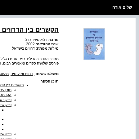
שלום אורח
הקשרים בין הדרוזים וה
מחבר:
רג'א סעיד פרג'
שנת ההוצאה:
2002
מילות מפתח:
דרוזים בישראל
מחבר הספר הוא יליד כפר יאנוח בגליל ה
פירסם שלושה ספרים ומאמרים רבים, הש
נושא/נושאים:
,
דתות ומיעוטים
,
מיעוט
תוכן הספר:
הקשרים בין הדרוז‭‬
תוכן עני
הקדמה
פרק ראש
פרק שני
פרק שלישי