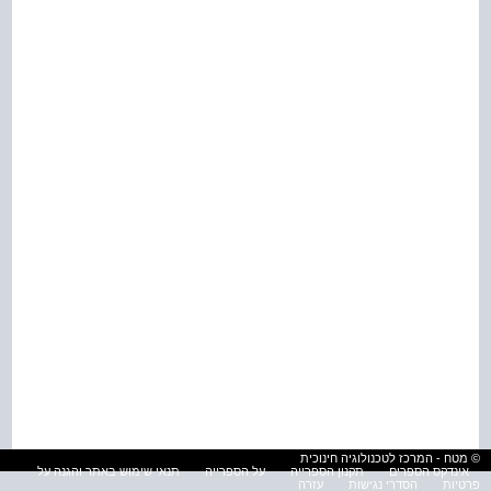
© מטח - המרכז לטכנולוגיה חינוכית
אינדקס הספרים
תקנון הספרייה
על הספרייה
תנאי שימוש באתר והגנה על
פרטיות
הסדרי נגישות
עזרה