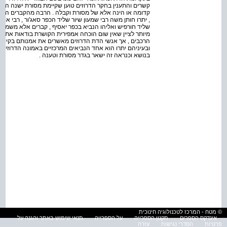
קשרים והתענין בחקר הדרוזים טוען שקיימת מסורת ישנה המק
קדומה או הינה אלא של מסורת וקבלה . הרבה מהקברים הקדוש
, יתרו חותן משה רבי שמעון שיור שליד הכפר סאג'ור , רבי אוש
מיותר לציין שאין שום הוכחה אמפירית הקושרת בודאות את הדר
הרכבים , אך אנשי הדת הדרוזים מאשרים את אמנותם בקיומ
ובעיניהם יתרו הוא אחד הנביאים המרכזיים באמונה הדרוזית 
בנושא וכנראה זה ישאר בגדר מסורת וטענה .
© מטח - המרכז לטכנולוגיה חינוכית
אינדקס הספרים
תקנון הספרייה
על הספרייה
תנאי שימוש באתר והגנה על
פרטיות
הסדרי נגישות
עזרה