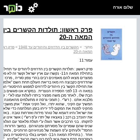
שלום אורח
פרק ראשון: תולדות הקשרים בין ה
המאה ה-20
מתוך:
>
הקשרים בין הדרוזים והיהודים עד ‭1948‬
>
פרק ראשון
המאה ה-20
עמוד:11
בתחילת המאה ה11- נקשרו עם ארץ ישראל וקשר זה
ממצרים מצאו להם מאמינים רבים בהרי צפון סוריה , מרכז הלבנ
שהדרוזים כקבוצה היו מאז בריאת העולם תחת השם "אלמוחדון"
את תחילת הקשר בין היהודים לדרוזים למפגש ההיסטורי המתוע
במאה ה- 13 לפני הספירה הנוצרית . במקרא אנו פוגשים
הבת שלו , לאחר מכן משה מפציר ביתרו לעלות עמו לא"י : שיבו
מלבוא אתנו . ( רש"י . ( תומכי גרסה זו מתעלמים מהאמונה הד
המשיך עם הקיני , שהוא יתרו , ואל הקיני אמת '' אתן מושביך 
מהקיני לפנות את המקום ליד יריחו בזמן המלחמה כדי שלא יפג
את ישראל והיוו דוגמא של טוהר מידות ואזרחות טובה . באלף ה
את יהונדב בן רכב ( צאצאיו של יתרו ע"פ רש"י ) אשר אינו שות
לחקותו . בני הרכבים אשר הוגלו ע"י תגלת פלאסר עם הגלות
שניס שהם שומרים על מסורתם ומנהגיהם . במשך הדורות תחת הש
החסד" ולעיתים ע"פ השמות של מנהיגיהם הרוחניים , ותחת ה
אחד . ( בתחילת המאה ה11- הופיעו בגלוי ב
בעקרונות הדת וכאות גנאי להם כונו בשם הבוגד "אלדרוז . "