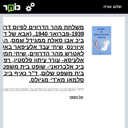
שלום אורח
משלחת מהר הדרוזים לפיוס דרו
‭-1939‬פברואר ‭40‬
ביכ אבו סאלח ממגידל שמס, המו
איווינס, שיחי עבד אלעיפאר באש
לאטרש מהר הדרוזים, שיחי חמזה 
אלעיסא- עורך עיתון פלסטין, רפיק
ביכ אלברזאני- שופט בית משפט מ
בית משפט שלום, ד"ר נאיף ביכ חמ
סלמאן מא'די מגיולס.
מתוך:
הקשרים בין הדרוזים והיהודים עד הקמת מדינת ישראל (1948
אל הספר