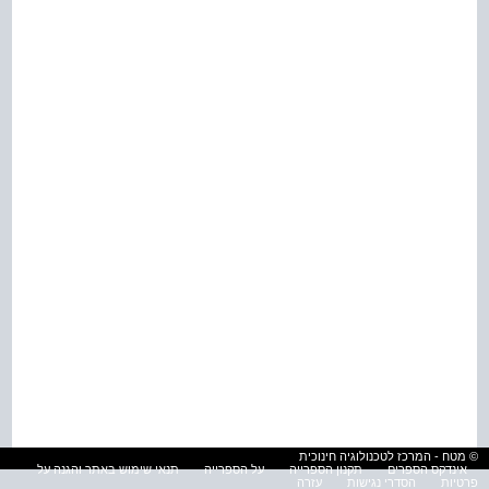
© מטח - המרכז לטכנולוגיה חינוכית
אינדקס הספרים
תקנון הספרייה
על הספרייה
תנאי שימוש באתר והגנה על
פרטיות
הסדרי נגישות
עזרה