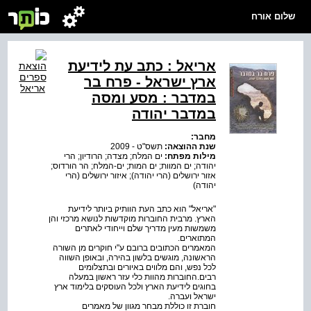
שלום אורח
אריאל : כתב עת לידיעת
ארץ ישראל - פרח בר
במדבר : מסע ומסה
במדבר יהודה
מחבר:
שנת ההוצאה:
תשס"ט - 2009
מילות מפתח:
ים המלח; מצדה; הרודיון; הרי
יהודה; ים המוות; ים המות; ים-המלח; הר הורדוס;
אזור ירושלים (הרי יהודה); איזור ירושלים (הרי
יהודה)
"אריאל" הוא כתב העת הוותיק ביותר לידיעת
הארץ. מרבית החוברות מוקדשות לנושא מרכזי והן
משמשות מעין מדריך שלם וייחודי לאתרים
המתוארים.
המאמרים הכתובים ברובם ע"י חוקרים מן השורה
הראשונה, מוגשים בלשון בהירה, ובאופן השווה
לכל נפש, והם מלווים באיורים ובתצלומים
רבים.החוברות מהוות כלי עזר ראשון במעלה
בחוגים לידיעת הארץ ולכל העוסקים בלימוד ארץ
ישראל ועברה.
חוברת זו כוללת מבחר מגוון של מאמרים