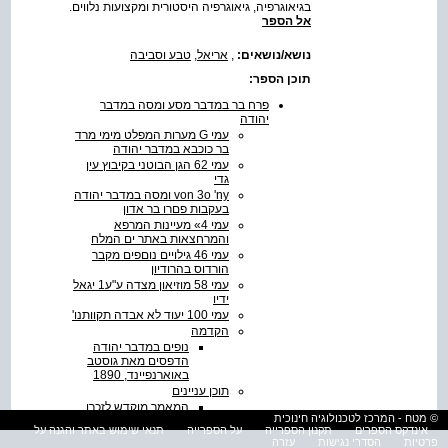
בגיאוגרפיה, גיאוגרפיה היסטורית ומקצועות נלווים.
אל הספר
נושא/נושאים:
,
אריאל
,
טבע וסביבה
תוכן הספר:
פרח בר במדבר מסע ומסה במדבר
יהודה
עמי G מערות המפלט מימי מרד
בר כוכבא במדבר יהודה
עמי 62 הגן הבוטני בקיבוץ עין
גדי
‭von 3o 'ny‬ ומסה במדבר יהודה
בעקבות פםרו בר אדון
עמי ‭«4‬ מעיינות המרפא
והמרחצאות באתר ים המלח
עמי 46 גילויים נוםפים מקבר
הורדוס בהרודיון
עמי 58 מוזיאון מצדה ע"ע1 יגאל
ידיו
עמי 100 יעוד לא אבדה תקוותנו'
הקדמה
נופים במדבר יהודה
הדפסים מאת גוסטב
באוארנפיינד, 1890
תוכן עניינים
המאמר מוקדש לזכרו
© מטח - המרכז לטכנולוגיה חינוכית
של חברנו אחיקם
אינדקס הספרים
תקנון הספרייה
על הספרייה
תנאי שימוש באתר והגנה על
עמיחי, איש מלח"ם
פרטיות
הסדרי נגישות
עזרה