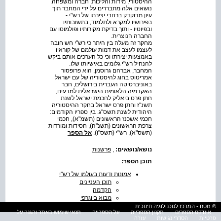
ההיסטורי, מידות והליכות; חברה ומשפחה.
נושאים אלה מתבררים על ידי המחבר תוך
עיון מדוקדק ברחבי יצירתו של רש"י -
בפירושיו למקרא ולתלמוד, בתשובותיו
ובפיוטיו - ותוך בדיקת מקורותיו ופולמוסו עם
החברה הנוצרית.
מחקר זה מעלה בין היתר כי רש"י חש חובה
לעצמו לעצב את דמות עולמם של קוראיו
באמצעות יצירתו וכי כל הערכים אותם ביקש
להנחיל רש"י גלומים באישיותו שלו.
המחבר, אברהם גרוסמן, הוא פרופסור
אמריטוס בחוג להיסטוריה של עם ישראל
באוניברסיטה העברית בירושלים, חבר
האקדמיה הלאומית הישראלית למדעים,
חתן פרס ביאליק לחכמת ישראל לשנת
תשנ"ז וחתן פרס ישראל בחקר ההיסטוריה
היהודית לשנת תשס"ג. בין ספריו הקודמים:
חכמי אשכנז הראשונים (תשמ"א), חכמי
צרפת הראשונים (תשנ"ה), חסידות ומורדות
(תשס"א), רש"י (תשס"ו).
אל הספר
נושא/נושאים:
,
פרשנות
תוכן הספר:
אמונות ודעות בעולמו של רש"י
תוכן העניינים
הקדמה
מבוא ביוגרפי
מבוא מתודי
© מטח - המרכז לטכנולוגיה חינוכית
אינדקס הספרים
תקנון הספרייה
על הספרייה
תנאי שימוש באתר והגנה על
פרק א עם ישראל וגורלו
פרטיות
הסדרי נגישות
עזרה
ההיסטורי