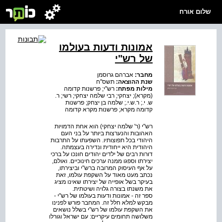
שלום אורח
אמונות ודעות בעולמו
של רש"י
מחבר:
אברהם גרוסמן
שנת ההוצאה:
תשס"ח
מילות מפתח:
רש"י; פרשנות קדומה
(מקרא); יצחקי; רבי שלמה יצחקי; רשי; ר.
ש. י.; ר.ש.י.; שלמה בן יצחק; פרשנות
קדומה מקרא; פרשנות מקרא קדומה
רש"י (ר' שלמה יצחקי) הוא אחת הדמויות
האהובות והנערצות ביותר על בני העם
היהודי בכל תפוצותיו. השפעתו על התרבות
היהודית היא ייחודית ונדירה בעצמתה.
דורות רבים של ילדים יהודים חונכו על ברכי
יצירתו וספגו ממנה ערכים חינוכיים. ואולם,
על אף העיסוק המרובה ברש"י וביצירתו,
נכתב מעט מאוד על השקפת עולמו, זאת
בעיקר בשל אופייה של יצירתו שאינו מציג
את משנתו בצורה גלויה ושיטתית.
ספר זה - אמונות ודעות בעולמו של רש"י -
מבקש למלא חלל זה. המחבר פורש לפנינו
את השקפת עולמו של רש"י בשלל נושאים
משלושה תחומים עיקריים: עם ישראל וגורלו