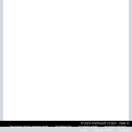
© מטח - המרכז לטכנולוגיה חינוכית
אינדקס הספרים
תקנון הספרייה
על הספרייה
תנאי שימוש באתר והגנה על
פרטיות
הסדרי נגישות
עזרה