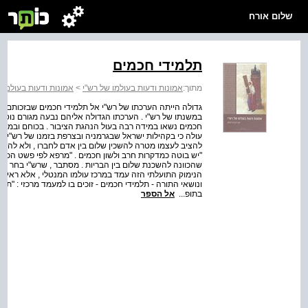
שלום אורח
תלמידי חכמים
מתוך:
אמונות ודעות בעולמו של רש"י
>
אמונות ודעות בעולמו 
גדולה הייתה הערכתו של רש"י אל תלמידי חכמים שבזכותם העול
במשנתו של רש"י . הערכתו הגדולה אליהם נבעה מגורם נוסף .
חכמים נשאו במידה רבה בעול הנהגת הציבור . בכוחם ובמעמד
עולה כי בקהילות ישראל שבגרמניה ובצרפת בזמנו של רש"י , ר
להציב לעצמו מטרה להשכין שלום בין אדם לחברו , ולא להסתפ
"יש בוטה כמדקרות חרב ולשון חכמים . "מרפא לפי פשט הכתוב
שהכוונה להשכנת שלום בין הבריות . מסתבר , שרש"י בחר בפירו
הנימוק התועלתי הזה עמד במרכז עולמו המנטלי , אלא ראייה 
ונושאי התורה - תלמידי חכמים - זוכים בו למעמד מרכזי : "תל
בתופ...
אל הספר