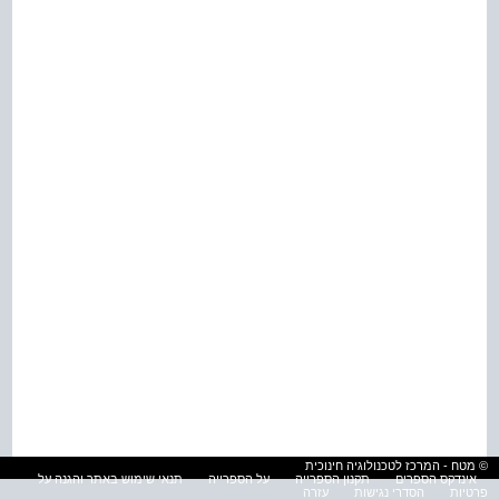
© מטח - המרכז לטכנולוגיה חינוכית
אינדקס הספרים
תקנון הספרייה
על הספרייה
תנאי שימוש באתר והגנה על
פרטיות
הסדרי נגישות
עזרה