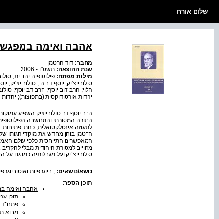
שלום אורח
אהבה ואימה במפגש עם
מחבר:
דוד הרטמן
שנת ההוצאה:
תשס"ו - 2006
מילות מפתח:
פילוסופיה יהודית; סולוב
סולובייצ'יק, יוסף דב ה.; סולובייצ'יק, יוסף 
הלוי; הרב דוב יוסף; הרב דב יוסף; סולוב
יהדות אורטודוקסית (בתפוצות); יהדות 
הרב יוסף דב סולובייציק השפיע עמוקו
התורה המסורתי והמחשבה הפילוסופית ה
לתעוזה אינטלקטואלית, כנות ופתיחות.
הרטמן בוחן מחדש את מוקדי הגותו של 
המאפשרים התייחסות כלפי עולם האמונה
מחוייב למסורת היהודית מבלי להקריב 
סולובייצ`יק ועל מגבלותיה כמו גם על
נושא/נושאים:
,
ביוגרפיות ואוטוביוגרפי
תוכן הספר:
אהבה ואימה במפ
תוכן עני
פתח־דב
מבוא תח