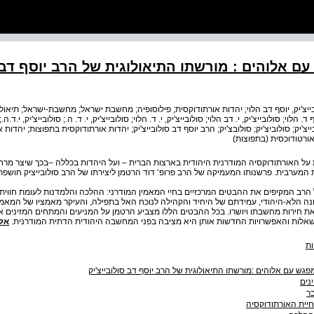
 אלוהים : מורשתו התיאולוגית של הרב יוסף דב ס
ייצ'יק, יוסף דב הלוי; יהדות אורתודוקסית; פילוסופיה; מחשבת ישראל; מחשבת-ישראל; תיאולוג
ד. הלוי; סולובייצ'יק, י. דב הלוי; סולובייצ'יק, י. ד. הלוי; סולובייצ'יק, י. ד. ה.; סולובייצ'יק, י.ד.ה
ייצ'יק; סולוביצ'יק; סולובצ'יק; הרב יוסף דב סולובייצ'יק; יהדות אורתודוקסית בתפוצות; יהדות
אורטודוכסית (בתפוצות)
ת על האורתודוקסיה המודרנית היהודית בארצות הברית – ועל היהדות בכללה –בכך שיצר מרח
מערבית. פרשנותו המעמיקה של הרב פרופ‘ דוד הרטמן ליצירתו של הרב סולובייציק חושפת
הרב המקיפים את ההבטים המרכזיים בחיי המאמין המודרני: ההלכה והלמדנות לעומת חווית
 הלא-היהודי, עמידתם של היחיד והקהילה לנוכח האל בתפילה, והעיקר מאמציו של המאמין
את חירות מחשבתו ויושרו. בכל ההבטים הללו מצביע הרטמן על המניעים והמתחים המזינים א
 השאלות והאפשרויות החדשות אותן היא מציבה בפני המחשבה היהודית הדתית המודרנית.
אל
ות
גש עם אלוהים :מורשתו התיאולוגית של הרב יוסף דב סולובייצ'יק
ינים
ר
יית האורתודוקסיה