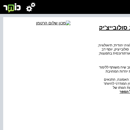
ולובייצ'יק
יה יהודית; תיאולוגיה;
.; סולובייציק, יוסף דב
 אורתודוכסית בתפוצות;
ב שיח משותף ללימוד
 יהדות המחויבת
 האמונה, התנאים
 המודרני להיוותר
ת הגותו של
 הספר