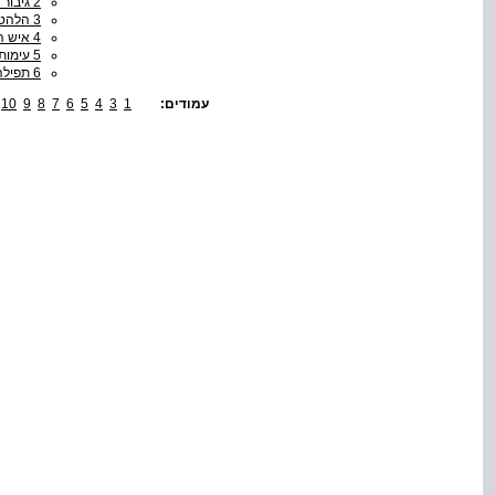
2 גיבור ההלכה
3 הלהט הדתי של איש ההלכה
4 איש האמונה הבודד
5 עימות
6 תפילה
עמודים:
1
3
4
5
6
7
8
9
10