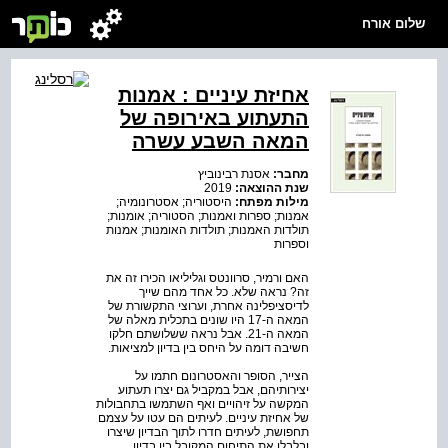
שלום אורח
אחיזת עיניים : אמנות
התעתוע באירופה של
המאה השבע עשרה
מחבר:
אסנת רבינוביץ
שנת ההוצאה:
2019
מילות מפתח:
היסטוריה; אסטרונומיה;
אמנות; ספרות ואמנות; הסטוריה; אומנות;
תולדות האמנות; תולדות האומנות; אמנות
וספרות
האם ורמיר, סרוונטס וגליליאו הכירו זה את
זה? נראה שלא. כל אחד מהם שייך
לדיסציפלינה אחרת, וערוצי התקשורת של
המאה ה-17 היו שונים בתכלית מאלה של
המאה ה-21. אבל נראה ששלושתם חלקו
חשיבה דומה על היחס בין בדיון למציאות.
הצייר, הסופר והאסטרונום חתמו על
יצירותיהם, אבל במקביל גם יצרו תעתוע
המקשה על זיהויים ואף השתמשו בתחבולות
של אחיזת עיניים. לעיתים הם עטו על עצמם
תחפושת, לעיתים חדרו לתוך הבדיון שיצרו
ובלבלו את התיחום המקובל בין בדיון