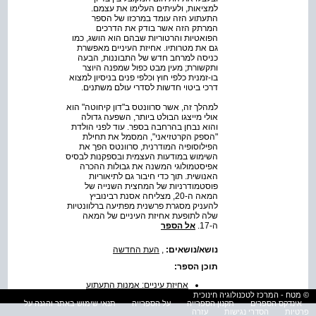
למציאות, ולעיתים העלימו את עצמם.
התעתוע הזה עומד במרכזו של הספר
המרתק הזה אשר בודק את הדרכים
הפואטיות והרטוריות שבהם הוא הושג, כמו
גם את מטרותיו. אחיזת העיניים מאפשרת
כניסה למרחב חדש של התבוננות, הבעה
ותקשורת; מעין מבט כפול שמפנה היוצר
בו-זמנית כלפי חוץ וכלפי פנים בניסיון למצוא
דרכי ביטוי חדשות לסדרי עולם משתנים.
למהלך זה, אשר סרוונטס ב"דון קיחוטה" הוא
אולי מייצגו הבולט ביותר, השפעה גדולה
והוא נבחן בהרחבה בספר. עוד לפני הולדת
"הספק הקרטזיאני", המסמל את תחילת
הפילוסופיה המודרנית, סרוונטס הפך את
השימוש במודעות העצמית ובספקנות לבסיס
אפיסטמולוגי המשנה את גבולות ההכרה
האנושית. תוך כדי חיבור גם לתיאוריות
פוסטמודרניות של המחצית השנייה של
המאה ה-20, מצליחה אסנת רבינוביץ
להעניק מסגרת פרשנית מפתיעה ברלוונטיות
שלה לתופעת אחיזת העיניים של המאה
ה-17.
אל הספר
נושא/נושאים:
,
העת החדשה
תוכן הספר:
אחיזת עיניים: אמנות התעתוע
באירופה של המאה השבע עשרה
© מטח - המרכז לטכנולוגיה חינוכית
אינדקס הספרים
תקנון הספרייה
על הספרייה
תנאי שימוש באתר והגנה על
תוכן העניינים
פרטיות
הסדרי נגישות
עזרה