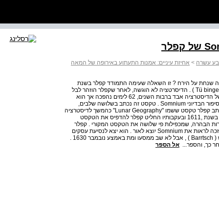
בע עשרה
>
אחיזת עיניים: אמנות התעתוע באירופה של המאה
צופה שנחת על הירח ? זו השאלה שעימה התמודד קפלר בשנת
,1593 אז כתב דיסטרציה כסטודנט באוניברסיטת טיבינגן ( Tü bingen ) . הדיסרטציה לא הוגשה, לאחר שקפלר הוזהר לבל
יפרסם טקסט שמביע תמיכה בתזה הקופרניקאית . הטקסט של הדיסטרציה אבד ברבות השנים, 62 לימים נהפכה אך הוא
הוזכר בקטלוג הראשון של כתבי קפלר . הדיסטרציה לבסיס הסיפור הבדיוני Somnium . טקסט זה נכתב בשלושה שלבים,
בשלוש תקופות שונות בחיי קפלר : ב- ,1609 בהיותו בפראג, כתב קפלר טקסט ששמו "Lunar Geography" כהמשך לדיסטרציה
שנגנזה . העתק של ה"גיאוגרפיה הירחית" הזאת הופץ בפראג בשנת ,1611 ובעקבותיו החליט קפלר להדפיס את הטקסט
ו לאור כספר . כמו כן החליט קפלר להוסיף לו 223 הערות הבהרה, שמכפילות פי שלושה את הטקסט המקורי . קפלר
העיד שההערות הללו נכתבו בשנים 1630 - 1620 . קפלר לא זכה לראות את Somnium יוצא לאור . הוא יצא לנסיעת עסקים
והשאיר את הטיפול בהדפסת הספר בידי חתנו יאקוב בארטש ( Barrtsch ) , אבל לא שב ממסעו ומת באמצע נובמבר 1630 .
 כך, והספר...
אל הספר