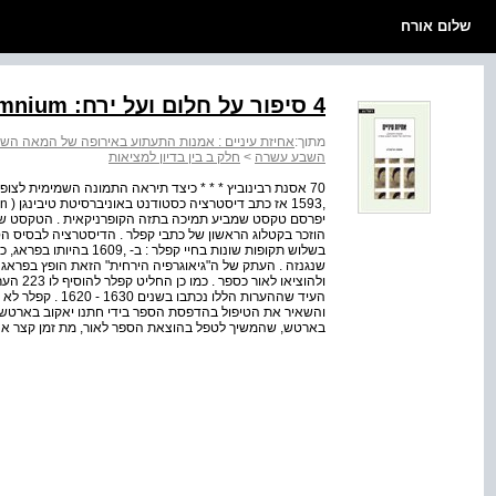
שלום אורח
4 סיפור על חלום ועל ירח: Somnium של קפלר
מתוך:
אחיזת עיניים : אמנות התעתוע באירופה של המאה הש
השבע עשרה
>
חלק ב בין בדיון למציאות
70 אסנת רבינוביץ * * * כיצד תיראה התמונה השמימית ל
ולהוציא
בארטש, שהמשיך לטפל בהוצאת הספר לאור, מת זמן קצר אחר