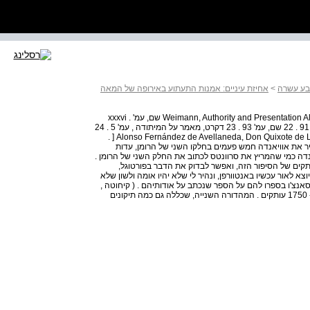
בע עשרה
>
אחיזת עיניים: אמנות התעתוע באירופה של המאה
144 אסנת רבינוביץ 17 Weimann, Authority and Presentation Alpers, The Art of Describing 18 19 שם, עמ' xxxvi .
Stoichita, The Self - Aware Image, p . 89 20 21 שם, עמ' 91 . 22 שם, עמ' 93 . 23 דקרט, מאמר על המיתודה , עמ' 5 . 24
קיחוטה, חלק ,2 עמ' 188 . 25 , ) Alonso Fernández de Avellaneda, Don Quixote de La Mancha ( Part II ] 1614 [ .
ר את אוויאנדה חמש פעמים בחלקו השני של הרומן, עדות
אנדה כמי שהמריץ את סרוונטס לכתוב את החלק השני של הרומן .
תקים של הסיפור הזה, ואפשר לבדוק את הדבר בפורטוגל,
וצא לאור עכשיו באנטוורפן, ונהיר לי שלא יהיו אומה ולשון שלא
סאנצ'ו בספרו להם על הספר שנכתב על אודותיהם . ( קיחוטה ,
חלק ,2 עמ' 22 ) . המהדורה הראשונה של קיחוטה נדפסה ב- 1750 עותקים . המהדורה השנייה, שכללה גם כמה תיקונים