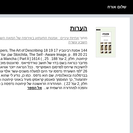
שלום אורח
הערות
מתוך:
אחיזת עיניים : אמנות התעתוע באירופה של המאה הש
השבע עשרה
מדובר כנראה בשם בדוי של תושב טורדסייאס . סרוונטס מזכי
לחשיבות שייחס לפרסום האפוקריפי . ככל הנראה ייזכר אווי
26 "לפי השערתי נדפסו עד היום למעלה משנים-עשר אלף עו
בברסלונה ובוואלנסיה, שם הוא נדפס . כמו כן, נודע לי שהוא י
יתרגמוה", כך המוסמך סאנסון קראסקו מעיד באוזני קיחוטה ו
והפכה למהדורה הרשמית ש...
אל הספר