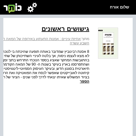
שלום אורח
גישושים ראשונים
מתוך:
אחיזת עיניים : אמנות התעתוע באירופה של המאה הש
השבע עשרה
8 אסנת רבינוביץ שמדובר באותה תופעה שהיכתה בי לנוכח ציו
בהתגבשות המחקר שאציג בספר הנוכחי התרחש בתוך זמן קצר, 
ושהתפרסמו בארץ בעיקר בשנות 
תיאורטית בסגנון חדש, ובעיקר העיסוק הסמיוטי-לינגוויסטי-
קיחוטה לאובייקטים שאפשר לנסח את הפואטיקה ואת הרטורי
בציוד המשולש שאיתו יצאתי לדרך לפני שנים - הציור של רמ
הספר