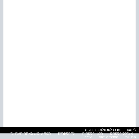
© מטח - המרכז לטכנולוגיה חינוכית
אינדקס הספרים
תקנון הספרייה
על הספרייה
תנאי שימוש באתר והגנה על
פרטיות
הסדרי נגישות
עזרה