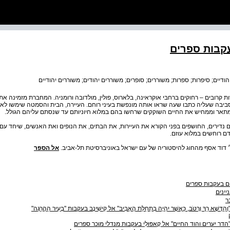
עקבות ספרים
ודיים; סיפרות; ספרות; משוררים; סופרים; משוררים יהודים; משוררים יהודיים
 קרובים – רחוקים ברחבי אוקראינה, בלארוס, פולין, מולדובה ורומניה. המחברת מזמינה א
סביבה שעליה כתבו שעה שראו אותה מונפשת בעיני רוחם. העיירה, הבית והסמטה שימשו לא
 מתאר וממחיש את החיים השוקקים שרחשו בהם במלוא חיוניותם עד שנסתם עליהם הגולל.
 נדירים, החושפים בפני הקורא את העיירות, את הבתים, את הנופים ואת האנשים, שיחד ע
ם רוחשים במלוא עוזם.
׳ דוד אסף מהחוג להיסטוריה של עם ישראל באוניברסיטת תל-אביב.
אל הספר
ם בעקבות ספרים
יינים
ר
 1: "וְהַדֶּשֶׁא רַךְ וְרָטֹב, כַּאֲשֶׁר יִהְיֶה בִּתְחִלַּת הָאָבִיב" אל קִישִׁינֶב בעקבות "בְּעִיר הַהֲרֵגָה"