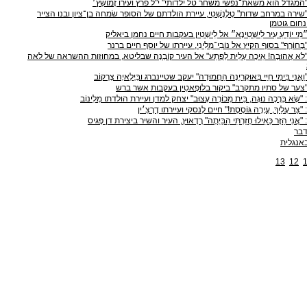
ק 4: "שירה במרחב שדות" טֶלֶנֶשְׁטִי, עיירת הולדתם של הסופר שׂמחה בן־ציון ובנו הצייר
נחום גוטמן
ק 7: "לֹא אֲהוּבָה! אֵיכָה עָלִית לְפֶתַע" אל העיר קוֹבְנָה שבליטא, במחוזות ההשראה של לאה
דבר
אנגלית
13
12