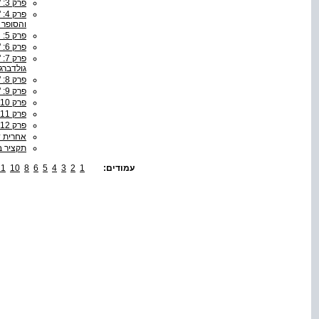
פרק 3: "המגדל הוא משאת־נפשי משחר טל ילדותי" י"ל פרץ ועירו זָמוֹשְׁץ׳
פר
והסופר 
פרק 5: ״מִי יוֹדֵעַ עִיר לִישְׁטִינָא״ אל לִִישְׁטִין בעקבות חיים נחמן ביאליק
פרק 6: "בָּחוֹרֶף" בסוף הקיץ אל נוֹבִי־מְלִינִי, עיירתו של יוסף חיים ברנר
פר
גולדברג
פרק 8: "וַאֲנִי בִּימֵי חַיַּי בְּאוּקְרַיְנָה הַחֲמוּדָה" יעקב שטיינברג ובְּיֶלְאיָה צֶרְקוֹב
פרק 9: "צער של סתיו מתקרב" ביקור בלוּפָּאטִין בעקבות אשר ברש
פרק 10: "שָׂא בְּרָכָה נוּגָה, בֵּית מְכוֹרָה עָצוּב" יצחק למדן ועיירת הולדתו מְלִינוֹב
פרק 11: "צַר עָלַיִךְ, עֲיָרָה גּוֹסֶסֶת!" חיים לֶנסקי ועיירתו דֶרֶצִ׳ין
פרק 12: "אֲנִי הַזָּר כְּאִילוּ חָזַרְתִּי הַבַּיְתָה" רָדָאוּץ, העיר והשיר ביצירת דן פָּגיס
אחרית 
תקציר ב
עמודים:
1
2
3
4
5
6
8
10
11