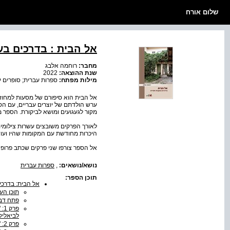
שלום אורח
אל הבית : בדרכים ב
מחבר:
רוחמה אלבג
שנת ההוצאה:
2022
מילות מפתח:
ספרות עברית; סופרים יה
אל הבית הוא סיפורם של מסעות למחוזות
ערש הולדתם של יוצרים עבריים, עם ה
מקור לגעגועים ומושא לביקורת. הספר
לאורך הפרקים משובצים עשרות צילומים
היכרות מחודשת עם המקומות שהיו ועוד
אל הספר צורפו שני פרקים שכתב פרופ
נושא/נושאים:
,
ספרות עברית
תוכן הספר:
אל הבית: בדרכי
תוכן הענ
פתח דב
פרק
לביאליק
פרק 2: "הדר יערים והוד החיים" אל קָאפּוּלִי בעקבות מנדלי מוכר ספרים