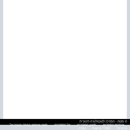
© מטח - המרכז לטכנולוגיה חינוכית
אינדקס הספרים
תקנון הספרייה
על הספרייה
תנאי שימוש באתר והגנה על
פרטיות
הסדרי נגישות
עזרה