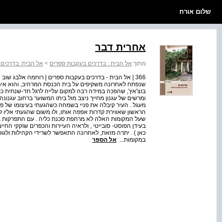
שלום אורח
אחרית דבר
מתוך:
אל הבית : בדרכים בעקבות ספרים
>
אל הבית: בדרכים
366 | אל הבית - בדרכים בעקבות ספרים | רוחמה אלבג שוב
שנפתח לאחרונה משקיפים על בית הכנסת המרהיב, והוא אינו ע
בוצ'אץ', שהפכה במידה רבה למקום עלייה לרגל חד-שנתית כמעט
ומרשים של עגנון מחייך ניצב מול ביתו המשוער ברחוב עגנונה .
מעגל . העיר קיבלה את פניי בשמחה כשהגעתי בעיצומו של פסטי
הראשון שאווירת קדרות אפפה אותו, ולו משום שהגעתי אליו 
שעל המקומות האלה לא מרחפת סכנת כליה . עם התפרקות ברי
בעידן הפוסט- סובייטי , ולראיה העיירות והכפרים שוקקי החי
כאן ) . יתרה מזאת, לאחרונה התאפשר לשרידי הקהילות ולגופ
במקומות...
אל הספר