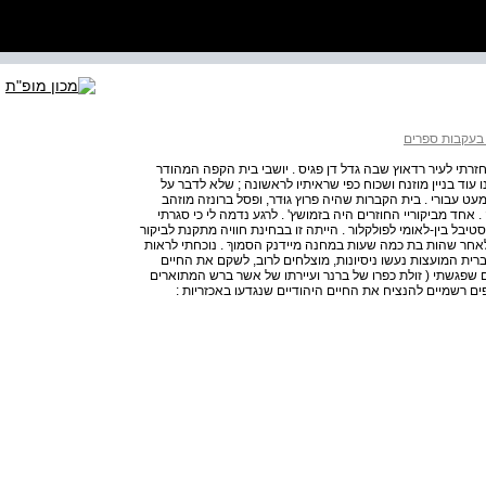
 בעקבות ספרים
 חזרתי לעיר רדאוץ שבה גדל דן פגיס . יושבי בית הקפה המהודר
וד בניין מוזנח ושכוח כפי שראיתיו לראשונה ; שלא לדבר על
 עבורי . בית הקברות שהיה פרוץ גוּדר, ופסל ברונזה מוזהב
 אחד מביקוריי החוזרים היה בזמושץ' . לרגע נדמה לי כי סגרתי
בל בין-לאומי לפולקלור . הייתה זו בבחינת חוויה מתקנת לביקור
לאחר שהות בת כמה שעות במחנה מיידנק הסמוךְ . נוכחתי לראות
ת המועצות נעשו ניסיונות, מוצלחים לרוב, לשקם את החיים
ים שפגשתי ( זולת כפרו של ברנר ועיירתו של אשר ברש המתוארים
ים רשמיים להנציח את החיים היהודיים שנגדעו באכזריות :