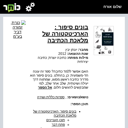
שלום אורח
בונים סיפור :
הארכיטקטורה של
מלאכת הכתיבה
מחבר:
יונתן יבין
שנת ההוצאה:
2012
מילות מפתח:
כתיבה יוצרת; כתיבה
יצירתית
האם אפשר ללמד כתיבה? ספר זה עונה
חד-משמעית: כן, בהחלט. בונים סיפור הוא
מדריך כתיבה ראשון מסוגו, שמתווה דרך
יעילה ושיטתית, שלב אחר שלב, למי
שמבקשים להגשים חלום.
אל הספר
נושא/נושאים:
,
ספרות כללית ושירה
תוכן הספר:
בונים סיפור: הארכיטקטורה של
מלאכת הכתיבה
תוכן העניינים
פתח דבר