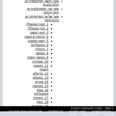
שער ראשון: הפילוסופיה או:
כולם כותבים
שער שני: הפסיכולוגיה או:
האני הכותב
שער שלישי: הפרקטיקה או:
בונים סיפור
1. תמה (Theme)
2. תזה (Thesis)
3. רעיון ראשוני
4. הדמות הראשית
5. דמות המשנה
6. הקונפליקט
7. התהליך
8. המסַפּר
9. הסיפור השלדי
10. הפתיחה
11. הפִסקה
הטובה
12. הדיאלוג
13. המונולוג
14. פערים
15. המחשה
16. עומק
וסימבוליקה
17. התחקיר
18. הסוף
19. שכתובים
© מטח - המרכז לטכנולוגיה חינוכית
וטיוטות
אינדקס הספרים
תקנון הספרייה
על הספרייה
תנאי שימוש באתר והגנה על
20. למול הוצאת
פרטיות
הסדרי נגישות
עזרה