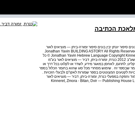
מלאכת הכתיבה
ים סיפור יונתן יבין בונים סיפור זמורה-ביתן — מוציאים לאור
Jonathan Yavin BUILDING ASTORY All Rights Reserved Copyright © 2012 by
Jonathan Yavin Hebrew Language Copyright Kinneret, Zmora - Bitan, Dvir — Publishing House Ltd . 2012 © כל
הזכויות שמורות © תשע"ב 2012 יונתן יבין זכויות בעברית © תשע"ב 2012 כנרת, זמורה-ביתן, דביר — מוציאים לאור בע"מ
קליט, לתרגם, לאחסן במאגר מידע, לשדר או לקלוט בכל דרך או
ומר שבספר זה . שימוש מסחרי מכל סוג שהוא בחומר הכלול בספר
ות לקטעים המצוטטים בספר שמורות לאקו"ם ולבעלי הזכויות .
וד והפקה במפעלי כנרת, זמורה-ביתן, דביר — מוציאים לאור
 רח' התעשייה ,10 אור יהודה 60212 נדפס בישראל . Kinneret, Zmora - Bitan, Dvir — Publishing House Ltd