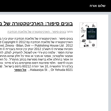
שלום אורח
בונים סיפור: הארכיטקטורה של 
מתוך:
בונים סיפור : הארכיטקטורה של מלאכת הכתיבה
בונים סיפור : הארכיטקטורה של מלאכת הכתיבה יונתן יבין / בונ
הארכיטקטורה של מלאכת הכתיבה 
עורכת הספר : עלמה כהן-ורדי אין לשכפל, להעתיק, לצלם, לה
אמצעי אלקטרוני, אופטי או מכני או אחר כל חלק שהוא מהח
זה אסור בהחלט אלא ברשות מפורשת בכתב מהמו"ל . כל הזכוי
הכנה לדפוס : חלפי פתרונות דפוס מתקדמים בע"מ סידור, עימ
בע"מ
Hataasiya St . , Or Yehuda 6021...
אל הספר