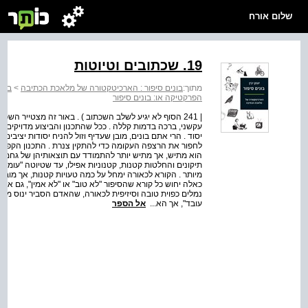
שלום אורח
19. שכתובים וטיוטות
מתוך:
בונים סיפור : הארכיטקטורה של מלאכת הכתיבה
>
בונ
הפרקטיקה או: בונים סיפור
| 241 הסוף לא יגיע לשלב השכתוב ) . באור זה מצטייר ה
עקשני, ברכה בדמות קללה . ככל שהתכנון והביצוע מדויקים,
יסוד . הרי אתם בונים, מובן שעדיף וזול להניח יסודות יציבי
לחפור את הרצפה העקומה כדי להתקין צנרת . התכנון הקפדני
הוא מתיש, אך מתיש יותר להתמודד עם תוצאותיהן של גחמות 
תיקונים והחלטות קטנות, קטנוניות אפילו, עד שטיוטה "עומדת"
מיותר . הקורא לכאורה ימחל על כמה טעויות קטנות, אך מובטח
כאלה יחוש כל קורא שהסיפור "לא טוב" או "לא אמין", גם אם
נמלים כפוית טובה וסיזיפית לכאורה, שהאדם הסביר ינוס מפ
עובד", אך הא...
אל הספר