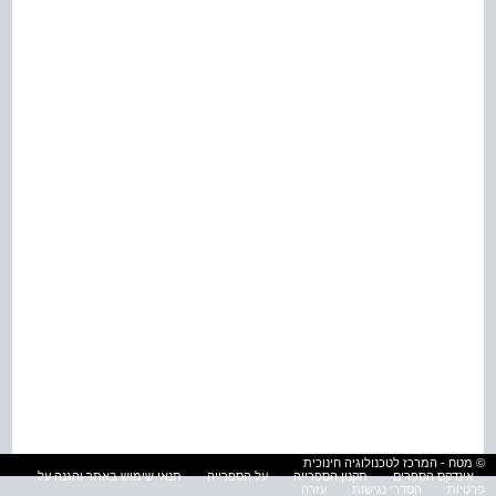
© מטח - המרכז לטכנולוגיה חינוכית
אינדקס הספרים
תקנון הספרייה
על הספרייה
תנאי שימוש באתר והגנה על
פרטיות
הסדרי נגישות
עזרה