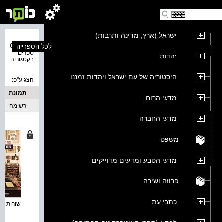
ישראל (ארץ, מדינה ותרבות)
נמצאו 65
לכל הספרייה
ספרים
יהדות
בקטגוריה
היסטוריה של עם ישראל ויהדות זמננו
הצג ע''פ:
תמונת
מדעי הרוח
כריכה
רשימה
מדעי החברה
משפט
מדעי הטבע ומדעים מדוייקים
פרוזה ושירה
כתבי עת
שורות אחר