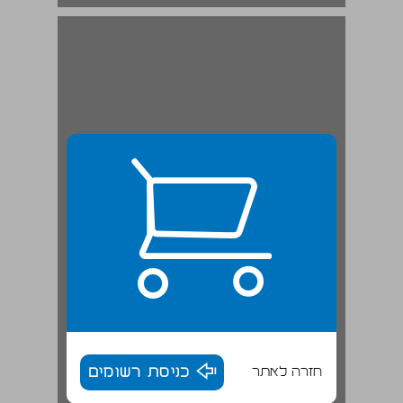
השורש "פצע" והתפצלויותיו ... 19
חזרה לאתר
כניסת רשומים