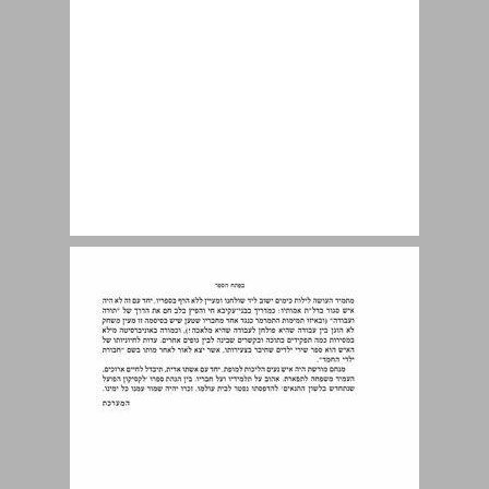
מנחם מורשת ז"ל מן העיזבון ... 9