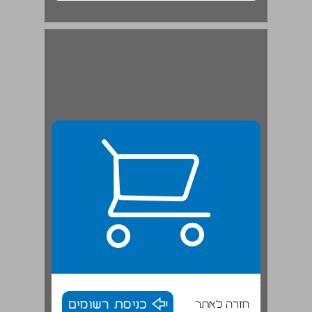
חזרה לאתר
כניסת רשומים