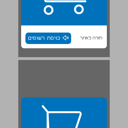
חזרה לאתר
כניסת רשומים
יוכבד אורון 'את' נושאי בלשון המשנה ... 27