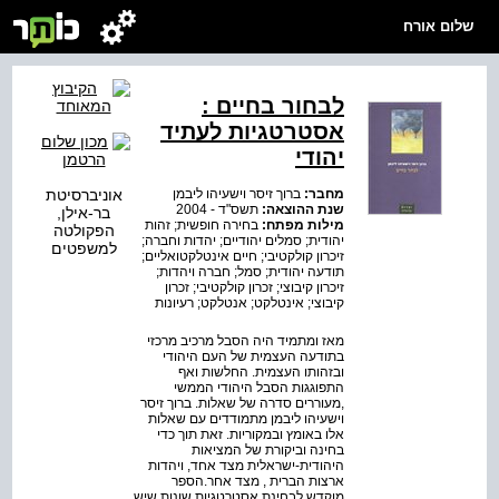
שלום אורח
לבחור בחיים :
אסטרטגיות לעתיד
יהודי
מחבר:
ברוך זיסר וישעיהו ליבמן
אוניברסיטת
שנת ההוצאה:
תשס"ד - 2004
בר-אילן,
מילות מפתח:
בחירה חופשית; זהות
הפקולטה
יהודית; סמלים יהודיים; יהדות וחברה;
למשפטים
זיכרון קולקטיבי; חיים אינטלקטואליים;
תודעה יהודית; סמל; חברה ויהדות;
זיכרון קיבוצי; זכרון קולקטיבי; זכרון
קיבוצי; אינטלקט; אנטלקט; רעיונות
מאז ומתמיד היה הסבל מרכיב מרכזי
בתודעה העצמית של העם היהודי
ובזהותו העצמית. החלשות ואף
התפוגגות הסבל היהודי הממשי
,מעוררים סדרה של שאלות. ברוך זיסר
וישעיהו ליבמן מתמודדים עם שאלות
אלו באומץ ובמקוריות. זאת תוך כדי
בחינה וביקורת של המציאות
היהודית-ישראלית מצד אחד, ויהדות
ארצות הברית , מצד אחר.הספר
מוקדש לבחינת אסטרטגיות שונות שיש