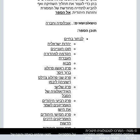
בהן כדי לעצור את תהליך השחיקה ואף
להביא לתחייה מחודשת של המסורת
והזהות היהודית.
אל הספר
נושא/נושאים:
,
אוכלוסיה וחברה
תוכן הספר:
לבחור בחיים
יהדות ישראלית
תוכן העניינים
הקדמה למהדורה
העברית
מבוא
פרק ראשון פרולוג
ברוך זיסר
פרק שני פרולוג צ'רלס
(ישעיהו) ליבמן
פרק שלישי
האידיאולוגיה של
הסבל
פרק רביעי היהודים
האמריקנים לשמר
את הישן
פרק חמישי היהודים
האמריקנים דרכים
חדשות
פרק שישי היהודים
© מטח - המרכז לטכנולוגיה חינוכית
הישראלים לשמר את
אינדקס הספרים
תקנון הספרייה
על הספרייה
תנאי שימוש באתר והגנה על
הישן
פרטיות
הסדרי נגישות
עזרה