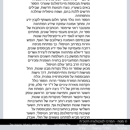
נפשית מבוססת מיינדפולנס שעורכי הספר
באים בשעריו, נוצרו תנועות חדשות, שבילים
חדשים ללכת בהם, ושפה טיפולית שהלכה
והתפתחה.
הספר הזה נולד מתוך חלום משותף לקבץ ידע
זה, ומתוך אמונה עמוקה שידע המתהווה
ומצטבר ראוי שיימסר. הכותבים והכותבות של
ספר זה, הבאים מענפי טיפול שונים, פותחים
את הקורא לגופי ידע ודיסציפלינות שונות
שבבסיסם האמונה בשילובם של הגוף, הנפש
והרוח במרחב הטיפולי. כך נפתחת מניפה
רחבה ומעמיקה של גופי ידע מבוססים שונים,
נוצר דיאלוג ומתהווה אפשרות ליצירת גשרים
ונקודות ממשק בין העולמות השונים והגישות
השונות המתעניינים בחוויה הגופנית ומכירים
בערכה הרב בתוך עולם הטיפול.
מכאן שספר זה כולל נקודות מבט שונות, החל
מגישות דינמיות והתייחסותיות, דרך גישות
המבוססות על פסיכותרפיה גופנית, וכלה
במסורות המזרח וממדי הרוח. הספר כולל
הקדמה מאירת עיניים של ד"ר יורי סלע, פרק
פתיחה מרתק של ד"ר ניצה ירום, הפותח את
השער הראשון, וחמישה שערים: הראשון עוסק
בגוף והקשר הטיפולי מנקודות מבט שונות;
השער השני מציג רוחב יריעה של התערבויות
וגישות שונות המשלבות גוף, נפש ורוח; השער
השלישי עוסק בהתערבויות המבוססות על
קשיבות (מיינדפולנס) במרחב הטיפולי; השער
הרביעי מביא לפתחנו נושאים של חולי, אובדן,
אבל וטראומה; והשער החמישי עוסק בהדרכה
© מטח - המרכז לטכנולוגיה חינוכית
אינדקס הספרים
תקנון הספרייה
על הספרייה
תנאי שימוש באתר והגנה על
בפסיכותרפיה גופנית נפשית. מתוך אמונה
פרטיות
הסדרי נגישות
עזרה
שצמיחה של מטפלים מבקשת מהמטפל