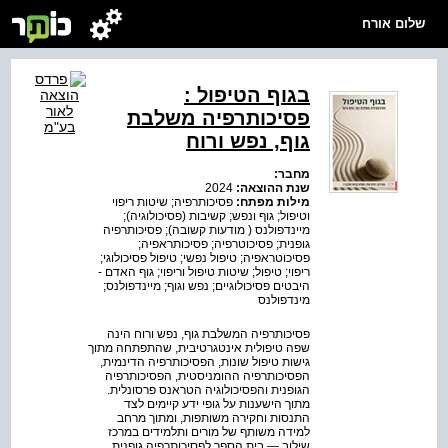
שלום אורח
בגוף הטיפול :
פסיכותרפיה משלבת
גוף, נפש ורוח
מחבר:
שנת ההוצאה:
2024
מילות מפתח:
פסיכותרפיה; שיטות ריפוי
וטיפול; גוף ונפש; קשיבות (פסיכולוגיה);
מיינדפולנס ( מודעות קשובה); פסיכותרפיה
גופנית; פסיכוטרפיה; פסיכותראפיה;
פסיכוטראפיה; טיפול נפשי; טיפול פסיכולוגי;
ריפוי; טיפול; שיטות טיפול וריפוי; גוף האדם -
היבטים פסיכולוגיים; נפש וגוף; מיינדפולנס;
מינדפולנס
פסיכותרפיה המשלבת גוף, נפש ורוח הינה
שפה טיפולית אינטגרטיבית, שהתפתחה מתוך
גישות טיפול שונות, הפסיכותרפיה הדינמית,
הפסיכותרפיה ההומניסטית, הפסיכותרפיה
הגופנית והפסיכולוגיה הטראנס פרסונלית.
מתוך הישענות על גופי ידע קיימים לצד
התנסות וחקירה משותפות, ומתוך מרחב
למידה משותף של מורים ותלמידים במרכז
שילוב — בית הספר לפסיכותרפיה גופנית