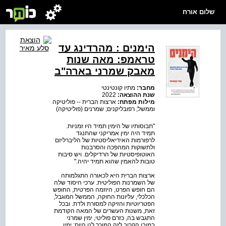
שלום אורח
הימנים : מהרדינג עד
טראמפ: מאה שנות
מאבק שמרני בארה"ב
מחבר:
מתיו קונטינטי
שנת ההוצאה:
2022
מילות מפתח:
ארצות הברית -- פוליטיקה
וממשל; רפובליקנים; שמרנים (פוליטיקה)
"תבוסותיו של הימין תמיד היו זמניות.
תמיד היה ימין אמריקני שהתנגד
לרפורמות האידיאליסטיות של הליברליזם
ולתשוקות המהפכה והסרבנות
האוטופיסטיות של הרדיקלים. ויש סיבות
טובות להאמין שהוא תמיד יהיה."
ארצות הברית היא לכאורה התגלמותה
של השמרנות הפוליטית. ערכי היסוד שלה
הם חופש הפרט, היוזמה הפרטית, החופש
הכלכלי, עליונות החוקה, הממשל המוגבל,
הפטריוטיות והזיקה למסורת ולדת. ובכל
זאת, משנות העשרים של המאה הקודמת
התגבש בה, כזרם פוליטי, ימין שמרני
במובן הקרוב לזה המוכר לנו היום: ימין