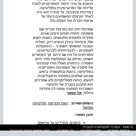
הנאבק על ערכי היסוד האמריקניים לנוכח
עלייתה של הפרוגרסיבית בפוליטיקה,
במדיניות ובתרבות. עד מהרה הוא היה
לאחד הזרמים המשפיעים ביותר על
ארצות הברית ועל העולם כולו.
שמרנות וימין הם בארצות הברית שם
משפחה. תחתיו חוסים זרמים שונים,
סותרים ולפעמים מתנגשים. בשנות השיא
שלו, ובמיוחד בעידן הנשיא רייגן, הצליח
המכנה המשותף השמרני – ההתנגדות
לקומוניזם – לכנס תחתיו ליברטריאנים,
מסורתנים וכל מה שביניהם. אך האתגרים
השתנו, ואיתם גם המחלוקות וסדר היום
השמרני. בהימנים מגולל מתיו קונטינטי
את סיפורה של השמרנות האמריקנית
בפוליטיקה, בהגות ובתקשורת. בימים
שבהם שולטים במפלגה הרפובליקנית,
לטעמו, כוחות פופוליסטיים ולא שמרניים,
הוא מתבונן בעברה של התנועה
השמרנית המתונה וצופה לה עתידות
גדולות.
אל הספר
נושא/נושאים:
,
העת החדשה
,
פוליטיקה
וממשל
תוכן הספר:
הימנים: מהרדינג עד טראמפ:
מאה שנות מאבק שמרני
© מטח - המרכז לטכנולוגיה חינוכית
אינדקס הספרים
תקנון הספרייה
על הספרייה
תנאי שימוש באתר והגנה על
בארה"ב
פרטיות
הסדרי נגישות
עזרה
תוכן העניינים