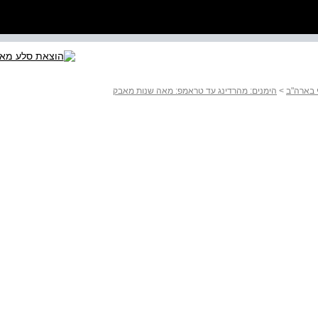
 בארה"ב
>
הימנים: מהרדינג עד טראמפ: מאה שנות מאבק