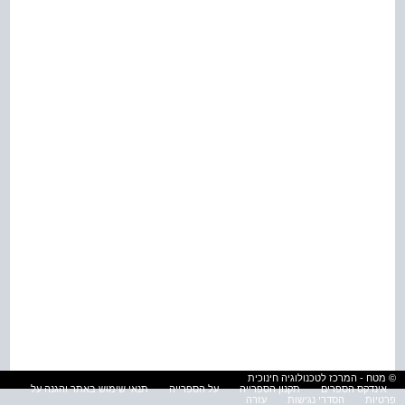
© מטח - המרכז לטכנולוגיה חינוכית
אינדקס הספרים
תקנון הספרייה
על הספרייה
תנאי שימוש באתר והגנה על
פרטיות
הסדרי נגישות
עזרה