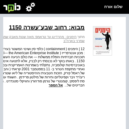
שלום אורח
מבוא: רחוב שבע־עשרה 1150
מתוך:
הימנים : מהרדינג עד טראמפ: מאה שנות מאבק שמרני
שמרני בארה"ב
12 | הימנים ( containment ) כלפי סין וש
תוכניות חברתיות והפלת ממשלות — את כולם הניעה העשייה
1150 . באותו בוקר לא נכנסתי רק לבניין, אלא לתנועה אי
באוניברסיטת קולומביה, נתקלתי בשמרנות האמריקנית ובכת
ריצ'רד ויבר וקפיטליזם וחירות של מילטון פרידמן . השגתי עותקי
סת ליפסקי, קומנטרי של נורמן פודהורץ והוויקלי סטנדרט . התרג
הבריטים של...
אל הספר