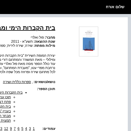
שלום אורח
בית הקברות הימי ומ
מחבר:
פול ואלרי
שנת ההוצאה:
תשע"א - 2011
מילות מפתח:
שירה; שירה לירית; ספרו
יצירת המופת השירית "בית הקברות הימ
ומילולי – מאת המשורר והמתרגם דורי מ
עוד כולל הספר מסה מאת פול ואלרי על 
נרחבת מפרי עטו, "מעבדת המתרגם", וה
לכל מתרגם שירה ופרוזה מכל שפה ולכל 
נושא/נושאים:
,
ספרות כללית ושירה
תוכן הספר:
בית הקברות הימ
תוכן עני
פתח דבר
בית הקב
בעניין "
מבחר הר
תמצית חי
עמודים:
1
3
4
5
6
7
9
12
13