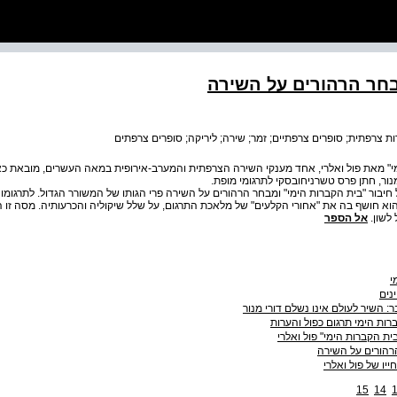
בחר הרהורים על השירה
ת צרפתית; סופרים צרפתיים; זמר; שירה; ליריקה; סופרים צרפתים
י" מאת פול ואלרי, אחד מענקי השירה הצרפתית והמערב-אירופית במאה העשרים, מובאת כאן 
נור, חתן פרס טשרניחובסקי לתרגומי מופת.
חיבור "בית הקברות הימי" ומבחר הרהורים על השירה פרי הגותו של המשורר הגדול. לתרגומו 
וא חושף בה את "אחורי הקלעים" של מלאכת התרגום, על שלל שיקוליה והכרעותיה. מסה זו ה
לשון.
אל הספר
י
ינים
: השיר לעולם אינו נשלם דורי מנור
רות הימי תרגום כפול והערות
בית הקברות הימי" פול ואלרי
הורים על השירה
יו של פול ואלרי
15
14