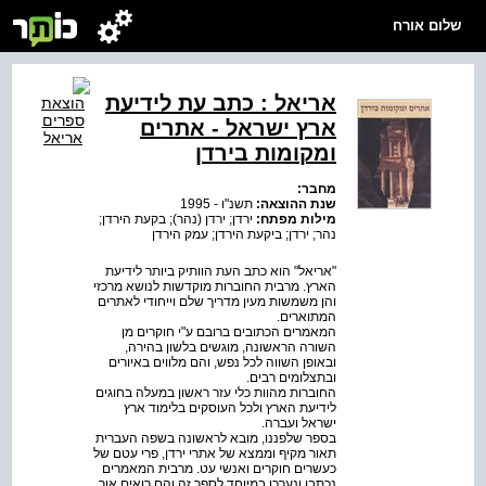
שלום אורח
אריאל : כתב עת לידיעת
ארץ ישראל - אתרים
ומקומות בירדן
מחבר:
שנת ההוצאה:
תשנ"ו - 1995
מילות מפתח:
ירדן; ירדן (נהר); בקעת הירדן;
נהר; ירדן; ביקעת הירדן; עמק הירדן
"אריאל" הוא כתב העת הוותיק ביותר לידיעת
הארץ. מרבית החוברות מוקדשות לנושא מרכזי
והן משמשות מעין מדריך שלם וייחודי לאתרים
המתוארים.
המאמרים הכתובים ברובם ע"י חוקרים מן
השורה הראשונה, מוגשים בלשון בהירה,
ובאופן השווה לכל נפש, והם מלווים באיורים
ובתצלומים רבים.
החוברות מהוות כלי עזר ראשון במעלה בחוגים
לידיעת הארץ ולכל העוסקים בלימוד ארץ
ישראל ועברה.
בספר שלפננו, מובא לראשונה בשפה העברית
תאור מקיף וממצא של אתרי ירדן, פרי עטם של
כעשרים חוקרים ואנשי עט. מרבית המאמרים
נכתבו ונערכו במיוחד לספר זה והם רואים אור