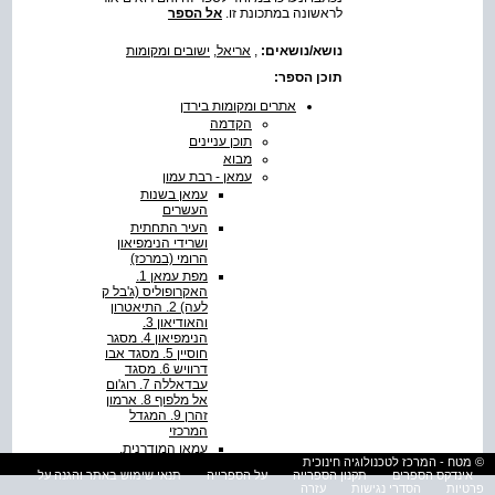
לראשונה במתכונת זו.
אל הספר
נושא/נושאים:
,
אריאל
,
ישובים ומקומות
תוכן הספר:
אתרים ומקומות בירדן
הקדמה
תוכן עניינים
מבוא
עמאן - רבת עמון
עמאן בשנות
העשרים
העיר התחתית
ושרידי הנימפיאון
הרומי (במרכז)
האקרופוליס (ג'בל ק
לעה) ‭.2‬ התיאטרון
הנימפיאון ‭.4‬ מסגר
חוסיין ‭.5‬ מסגד אבו
דרוויש ‭.6‬ מסגד
עבדאללה ‭.7‬ רוג'ום
אל מלפוף ‭.8‬ ארמון
זהרן ‭.9‬ המגדל
המרכזי
עמאן המודרנית.
© מטח - המרכז לטכנולוגיה חינוכית
במרכז, בניין
אינדקס הספרים
תקנון הספרייה
על הספרייה
תנאי שימוש באתר והגנה על
הפרלמנט. מימין -
פרטיות
הסדרי נגישות
עזרה
מסגד עבדאללה.