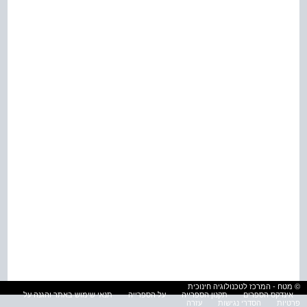
© מטח - המרכז לטכנולוגיה חינוכית
אינדקס הספרים
תקנון הספרייה
על הספרייה
תנאי שימוש באתר והגנה על
פרטיות
הסדרי נגישות
עזרה