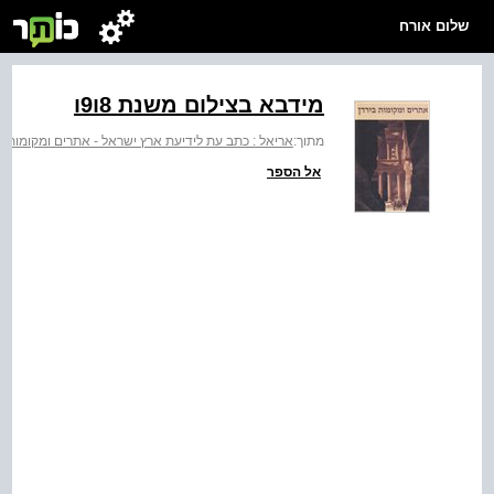
שלום אורח
מידבא בצילום משנת 8ו9ו
מתוך:
אריאל : כתב עת לידיעת ארץ ישראל - אתרים ומקומות ב
אל הספר