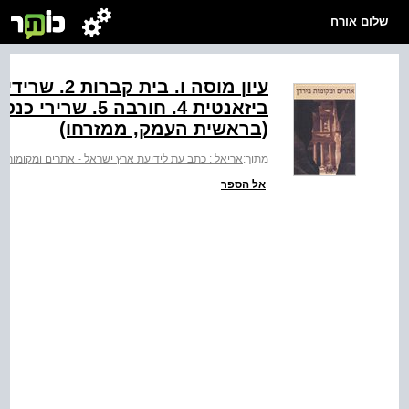
שלום אורח
(בראשית העמק, ממזרחו)
מתוך:
אריאל : כתב עת לידיעת ארץ ישראל - אתרים ומקומות ב
אל הספר