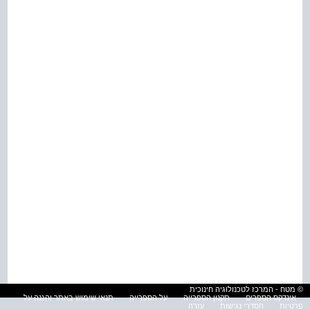
© מטח - המרכז לטכנולוגיה חינוכית
אינדקס הספרים
תקנון הספרייה
על הספרייה
תנאי שימוש באתר והגנה על
פרטיות
הסדרי נגישות
עזרה