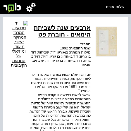
שלום אורח
ארבעים שנה לשביתת
הימאים - חוברת פט
מחבר:
שנת ההוצאה:
1992
מילות מפתח:
בן-גוריון, דוד; שביתות; דוד
בן גוריון; דוד בן-גוריון; בן גוריון, דויד; דויד בן
גוריון; דויד בן-גוריון; בן גוריון, דוד; שובתים;
שביתה
יום העיון שלנו יעסוק בפרשה שאינה חדלה
לעורר סקרנות, רגשות והתייחסויות, מאז
התרחשה ועד היום פרשת שביתת הימאים
בנובמבר 1951 או כפי שקראוה אז ''מרד
הימאים".
אפשר לראות בפרשה זו נקודת תפנית
מהחשובות בתקופה קריטית בתולדות
ההגשמה הציונית. ראשית ימיה של מדינת
ישראל, הוא זמן של ייצוב מסגרות חדשות
ושבירת הישנות. גיבורה הראשי של הפרשה,
כמו במרבית הפרשות הקריטיות של הזמן
ההוא, הוא דוד בן-גוריון. ככל שעובר הזמן
מתברר יותר ויותר, שבן-גוריון ראה בהקמת
המדינה רגע מהפכני בתולדות העם, ואמנם