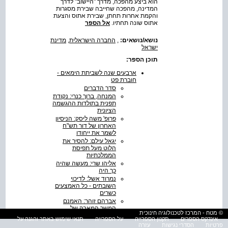
הוא ביצע מהפכה, מדרך "היישוב" לדרך
המדינה, מהפכה שחייבה שבירת מסגרות
והקמת אחרות תחתן, שבירת אתוס והצעת
אתוס שונה תחתיו.
אל הספר
נושא/נושאים:
,
החברה הישראלית
,
מדינת
ישראל
תוכן הספר:
ארבעים שנה לשביתת הימאים -
חוברת פט
סדר הדברים
המנחה, ברוך כנרי: נקודת
תפנית בתולדות ההגשמה
הציונית
פרופ' משה ליסק: הניסיון
האחרון של דור תש"ח
לשמר את ייחודו
יגאל עילם: להסיר את
הלוט מעל תפיסת
הממלכתיות
אליהו שרי: מעשה שהיה
כך היה
נמרוד אשל: לדיכוי
השובתים - כל האמצעים
כשרים
אברהם זוהר: האמנם
המשך המאבק של
© מטח - המרכז לטכנולוגיה חינוכית
הפלמ"ח בבן-גוריון?
אינדקס הספרים
תקנון הספרייה
על הספרייה
תנאי שימוש באתר והגנה על
אייק אהרונוביץ: מה
פרטיות
הסדרי נגישות
עזרה