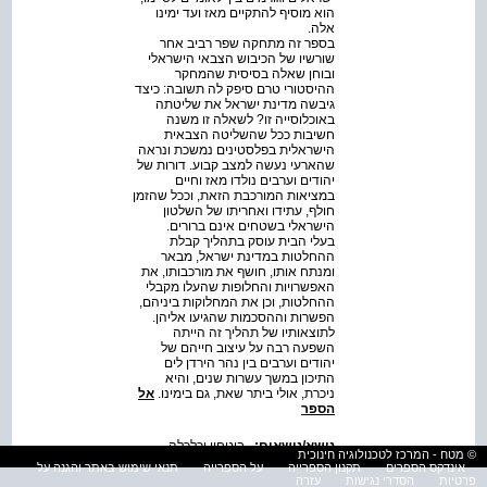
הוא מוסיף להתקיים מאז ועד ימינו
אלה.
בספר זה מתחקה שפר רביב אחר
שורשיו של הכיבוש הצבאי הישראלי
ובוחן שאלה בסיסית שהמחקר
ההיסטורי טרם סיפק לה תשובה: כיצד
גיבשה מדינת ישראל את שליטתה
באוכלוסייה זו? לשאלה זו משנה
חשיבות ככל שהשליטה הצבאית
הישראלית בפלסטינים נמשכת ונראה
שהארעי נעשה למצב קבוע. דורות של
יהודים וערבים נולדו מאז וחיים
במציאות המורכבת הזאת, וככל שהזמן
חולף, עתידו ואחריתו של השלטון
הישראלי בשטחים אינם ברורים.
בעלי הבית עוסק בתהליך קבלת
ההחלטות במדינת ישראל, מבאר
ומנתח אותו, חושף את מורכבותו, את
האפשרויות והחלופות שהעלו מקבלי
ההחלטות, וכן את המחלוקות ביניהם,
הפשרות וההסכמות שהגיעו אליהן.
לתוצאותיו של תהליך זה הייתה
השפעה רבה על עיצוב חייהם של
יהודים וערבים בין נהר הירדן לים
התיכון במשך עשרות שנים, והיא
ניכרת, אולי ביתר שאת, גם בימינו.
אל
הספר
נושא/נושאים:
,
ביטחון וכלכלה
,
© מטח - המרכז לטכנולוגיה חינוכית
מלחמות ישראל
אינדקס הספרים
תקנון הספרייה
על הספרייה
תנאי שימוש באתר והגנה על
פרטיות
הסדרי נגישות
עזרה
תוכן הספר: