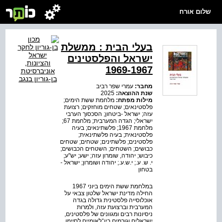
שלום אורח
בעלי הבית : ממשלת
ישראל והפלסטינים
1969-1967
מחבר:
עמרי שפר רביב
שנת ההוצאה:
2025
מילות מפתח:
מלחמת ששת הימים;
פלסטינאים; שטחים מוחזקים; רצועת
עזה; ישראל -ביטחון; הסכסוך הערבי
ישראלי; הגדה המערבית; מלחמת 67;
מלחמת 1967; פלשתינאים; בעיה
פלסטינאית; בעיה פלשתינאית;
פלסטינים; פלשתינים; שטחים; שטחים
כבושים; השטחים; השטחים הכבושים;
כיבוש; יהודה, שומרון עזה; ישע; יש"ע;
י. ש. ע.; י.ש.ע.; יהודה ושומרון; ישראל -
בטחון
במלחמת ששת הימים ביוני 1967
החילה מדינת ישראל שלטון צבאי על
אוכלוסייה פלסטינית גדולה בגדה
המערבית וברצועת עזה, ולמרות
ניסיונות רבים ומגוונים של פלסטינים,
ישראלים וגורמים בין־לאומיים לסיימו,