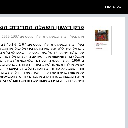
שלום אורח
פרק ראשון השאלה המדינית: השטחים
מתוך:
בעלי הבית : ממשלת ישראל והפלסטינים 1969-1967
>
. ישראל לסגת ללא תנאי מאדמות ערביות אל גבולותיה המקוריי
ממשלת ברית המועצות את יחסיה עם מדינת ישראל וזימנה כינ
ישראל או לדרוש ממנה לסגת . בעת ההיא הרקיע שחקים מַע
והחד-משמעי על סוריה – בת חסותה של ברית המועצות – וע
של ארצות הברית ודעת הקהל האמריקנית החלו לראות בישרא
מדינה שמנצחת בשדה הקרב את מדינות החסות הסובייטיות ב
הישראלי התרחש בדיוק בתקופה שבה הדוגמה הבולטת ביותר