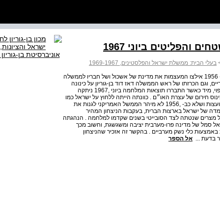
 והפליטים ביוני 1967
בעלי הבית: ממשלת ישראל והפלסטינים, 1969-1967
בעלי הבית : ממשלת ישראל והפלסטינים, 67 1 - 6 1 40 3 ב- 1956 אילצו המעצמות את מדינת של אשכול ושל חבריו לממשלה
ם, וגם הכרזתו של ראש הממשלה דאז דוד בן-גוריון על כינונה
של ׳מלכות ישראל 4 השלישית׳ לא סייעה . באופן לא בלתי צפוי, מיד כאשר התבררו תוצאות המלחמה ביוני ,1967 ניתקה
וס חירום של עצרת האו״ם . כוונתה הייתה ללחוץ על ישראל כמו
ב- 1956 ולאלצה לסגת מהשטחים . שלא כממשלת ברית המועצות ושלא כב- ,1956 לא מיהר הממשל האמריקני לגנות את
מדה של ישראל בארצות הברית, בעקבות הניצחון המהיר
ל מצרים שנטתה לצד הסובייטי בשנים שקדמו למלחמה . הנהגתה
ל סמל של מדינה פרו-מערבית יציבה ומשגשגת, וחשוב מכך
אמצעות כלי נשק מערביים . בהקשר זה אזכיר שהניצחון
 בדעת ...
אל הספר