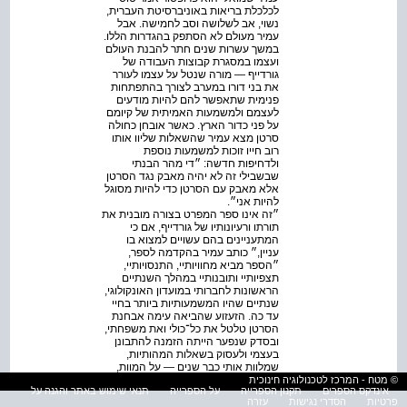
לכלכלת בריאות באוניברסיטת העברית,
נשוי, אב לשלושה וסב לחמישה. אבל
עמיר מעולם לא הסתפק בהגדרות הללו.
במשך עשרות שנים חתר להבנת העולם
ועצמו במסגרת קבוצות העבודה של
גורדייף — מורה שנטל על עצמו לעורר
את בני דורו במערב לצורך בהתפתחות
פנימית שתאפשר להם להיות מודעים
לעצמם ולמשמעות האמיתית של קיומם
על פני כדור הארץ. כאשר אובחן כחולה
סרטן מצא עמיר שהשאלות שליוו אותו
רוב חייו זוכות למשמעות נוספת
ולדחיפות חדשה: ״די מהר הבנתי
שבשבילי זה לא יהיה מאבק נגד הסרטן
אלא מאבק עם הסרטן כדי להיות מסוגל
להיות אני״.
״זה אינו ספר המפרט בצורה מובנית את
תורתו ורעיונותיו של גורדייף, אם כי
המתעניינים בהם עשויים למצוא בו
עניין,״ כותב עמיר בהקדמה לספר,
״הספר מביא מחוויותיי, התנסויותיי,
תצפיותיי ותובנותיי במהלך השנתיים
הראשונות לחברותי במועדון האונקולוגי,
שנתיים שהיו המשמעותיות ביותר בחיי
עד כה. הזעזוע שהביאה עימה אבחנת
הסרטן טלטל את כל־כולי ואת משפחתי,
ובסדק שנפער הייתה הזמנה להתבונן
בעצמי ולעסוק בשאלות המהותיות,
שמלוות אותי כבר שנים — על המוות,
החיים, מחויבות, פחד, נחישות, כאב,
© מטח - המרכז לטכנולוגיה חינוכית
אינדקס הספרים
תקנון הספרייה
על הספרייה
תנאי שימוש באתר והגנה על
יחסים, רצון, נשמה, חרטה, משמעות,
פרטיות
הסדרי נגישות
עזרה
תת־מודע, על להיות אני ושאלות אחרות