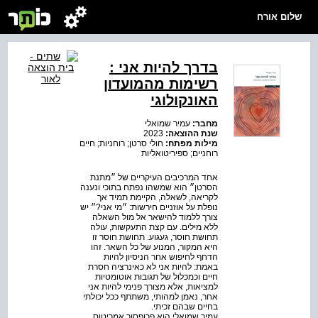
שלום אורח
בדרך להיות אני :
רשימות מהמועדון
האונקולוגי
מחבר:
עמיר שמואלי
שנת ההוצאה:
2023
מילות מפתח:
חולי סרטן; רוחניות; חיים
רוחניים; ספיריטואליות
אחד המרכיבים העיקריים של ״מתנת
הסרטן״ הוא שמשהו נפתח בתוכי ונענה
לקריאה, לשאלה, הקיימת תמיד אך
נופלת על אוזניים חירשות: ״מי אני?״ יש
צורך ללמוד להישאר אל מול השאלה
ללא מילים. עם קצת התעקשות, עולה
תחושת חוסר, געגוע. תחושת חוסר זו
היא המקור, המנוע של כל השאר. זהו
הדחף לחיפוש אחר הניסיון להיות
באמת: להיות אני לא כאינרציה חסרת
חיים וכמכלול של תגובות אוטומטיות
למציאות, אלא מצורך פנימי להיות אני
אחר, נאמן למהותי, משתתף ככל יכולתי
בחיים שבהם זכיתי.
עמיר שמואלי הוא פרופסור אמריטוס