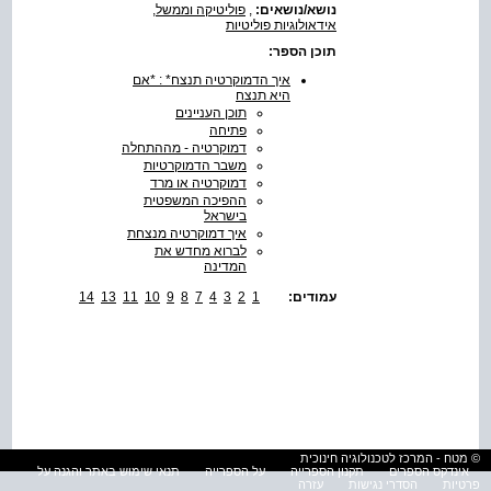
נושא/נושאים:
,
פוליטיקה וממשל
,
אידאולוגיות פוליטיות
תוכן הספר:
איך הדמוקרטיה תנצח* : *אם
היא תנצח
תוכן העניינים
פתיחה
דמוקרטיה - מההתחלה
משבר הדמוקרטיות
דמוקרטיה או מרד
ההפיכה המשפטית
בישראל
איך דמוקרטיה מנצחת
לברוא מחדש את
המדינה
עמודים:
1
2
3
4
7
8
9
10
11
13
14
© מטח - המרכז לטכנולוגיה חינוכית
אינדקס הספרים
תקנון הספרייה
על הספרייה
תנאי שימוש באתר והגנה על
פרטיות
הסדרי נגישות
עזרה