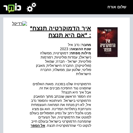
שלום אורח
איך הדמוקרטיה תנצח*
: *אם היא תנצח
מחבר:
נדב איל
שנת ההוצאה:
2023
מילות מפתח:
דמוקרטיה; ממשלה
(ישראל); עמדות פוליטיות; רפורמות
פוליטיות; ישראל - חברה; שמאל
(פוליטיקה); החברה הישראלית; מאבק
פוליטי; שלטון עם; ממשלה; החברה
הישראלית
הדמוקרטיה שלנו בסכנה. מאות האלפים
שהפגינו נגד ההפיכה מבינים את זה.
אבל איך היא תנצח?
זהו הספר הראשון שנכתב מתוך המאבק
הדמוקרטי בישראל. העיתונאי והסופר נדב
איל, לא רק מנתח את המחאה העוצמתית
והנרחבת בתולדות המדינה. הוא גם מציג
מבט גלובלי רחב על נסיון הפופוליזם בעולם
למוטט את הדמוקרטיה, ועל הצעדים
שהמחנה הדמוקרטי בישראל ובעולם חייב
לנקוט כדי שהדמוקרטיה תנצח.
אל הספר