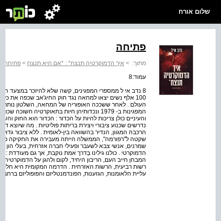
שלום אורח
פתיחה
מתוך:
>
איך הדמוקרטיה תנצח* : *אם היא תנצח
>
פתיחה
עמוד:8
100 אלף נשים יצאו למחאה נגד חוק החיג'אב שכפה את כל
העולם . לאחר ששככה האופוריה של המחאה, השלטון נותר ביד
המפגינות ב- 1979 ונכדותיהן חיות בתאוקרטיה חשוכה
והעיניים כולן צריכות להיות על הכדור : הכדור הוא החוק והשל
נדרשים שכנוע ציבורי ויצירת בריתות פוליטיות . מה שיוצא ד
הרכּבהּ המגוון, הנדיר בהשוואה בין-לאומית . ללא ציבור גדו
שקטה ל"רפורמה", הממשלה הייתה מעבירה את החקיקה כולה .
שמרנים, אנשי צבא לשעבר ופעילי חברה אזרחית, בעלי הון ו
הדמוקרטי . כולנו גילינו בַּדרך אמת נוקבת, אך גם מעודדת : 
המבחן חייב העם, הריבון היחיד, לקום ולהגן על הדמוקרטיה ב
רשות רביעית, הרשות האזרחית . הדרמה המקומית היא חלק מפ
עליית הלאומנות, הגזענות, הפונדמנטליזם והפופוליזם ברחבי