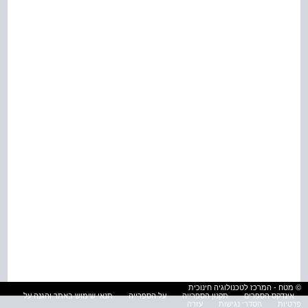
© מטח - המרכז לטכנולוגיה חינוכית
אינדקס הספרים
תקנון הספרייה
על הספרייה
תנאי שימוש באתר והגנה על
פרטיות
הסדרי נגישות
עזרה