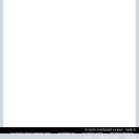
© מטח - המרכז לטכנולוגיה חינוכית
אינדקס הספרים
תקנון הספרייה
על הספרייה
תנאי שימוש באתר והגנה על
פרטיות
הסדרי נגישות
עזרה