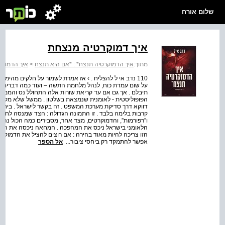
שלום אורח
איך דמוקרטיה מנצחת
מתוך:
איך הדמוקרטיה תנצח* : *אם היא תנצח
>
איך הדמוקר
110 נדב אי ל להצליח . › אז אמרת לשמור על חלקים מהימי
על שום עמדת כוח, לנהל מלחמת התשה – ועוד כמה דברים .
תיבלם . אך גם אם עד קריאת שורות אלה התחולל נס והממשל
הפופוליסטית - לאומנית שנמצאת בשלטון . ממשל שלא מקבל ע
דווקא דרך סדיקת מערכת המשפט . זה בקשר לישראל . ביחס ל
קרבות בלימה בלבד . זו התמונה הגדולה : הצד שמנסה לחסל 
ו”רפורמות”, והדמוקרטים, מצד אחר, מסבירים כמה הכול נהדר 
הלאומני בישראל ניכס את המהפכה . המחאה ניכסה את הדגל .
הזו צריכה להיות מאוד בהירה : אם רוצים להציל את הדמוקרט
אפשר להתמקד רק ביחסי ציבור...
אל הספר