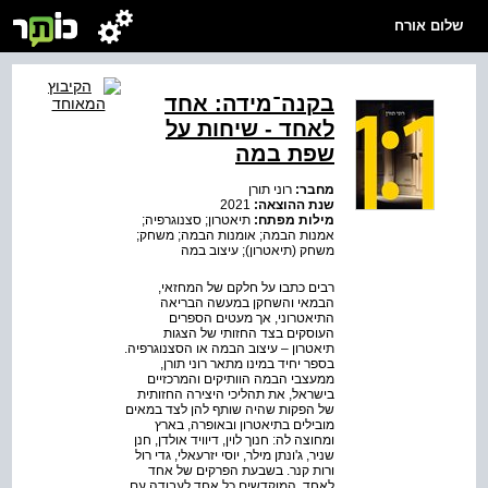
שלום אורח
בקנה־מידה: אחד
לאחד - שיחות על
שפת במה
מחבר:
רוני תורן
שנת ההוצאה:
2021
מילות מפתח:
תיאטרון; סצנוגרפיה;
אמנות הבמה; אומנות הבמה; משחק;
משחק (תיאטרון); עיצוב במה
רבים כתבו על חלקם של המחזאי,
הבמאי והשחקן במעשה הבריאה
התיאטרוני, אך מעטים הספרים
העוסקים בצד החזותי של הצגות
תיאטרון – עיצוב הבמה או הסצנוגרפיה.
בספר יחיד במינו מתאר רוני תורן,
ממעצבי הבמה הוותיקים והמרכזיים
בישראל, את תהליכי היצירה החזותית
של הפקות שהיה שותף להן לצד במאים
מובילים בתיאטרון ובאופרה, בארץ
ומחוצה לה: חנוך לוין, דיוויד אולדן, חנן
שניר, ג'ונתן מילר, יוסי יזרעאלי, גדי רול
ורות קנר. בשבעת הפרקים של אחד
לאחד, המוקדשים כל אחד לעבודה עם