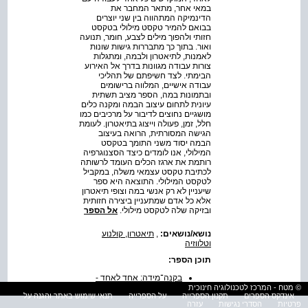
במאי אחר, מתאר המחבר את
הדינמיקה המתהווה בין שני יוצרים
בבואם להמיר טקסט מילולי בטקסט
חזותי ולהפוך מילים לצבע, חומר, תנועה
ואור. בתוך כך מתבררות גישות שונות
לאמנות, לתיאטרון ולבמה, ומתגלות
צורות עבודה מגוונות בדרך אל האירוע
הבימתי. לצד חשיפתם של תהליכי
עבודה אישיים, המלווה ברישומים
ובתמונות במה, הספר מציב תשתית
עיונית לתחום עיצוב הבמה ומקנה כלים
מושגיים נחוצים לדיבור על מרכיבים כמו
חלל, זמן, פעולה וייצוג בתיאטרון. לעומת
הגישה המסורתית, הרואה בעיצוב
הבמה יסוד משני התומך בטקסט
המילולי, אנו לומדים כיצד הסצנוגרפיה
רותמת את ארגז הכלים העומד לרשותה
לכתיבת טקסט עצמאי משלה, במקביל
לטקסט המילולי. התוצאה היא ספר
שיעניין לא רק אנשי במה וצופי תיאטרון
אלא כל אדם שמתעניין ביצירה חזותית
ובזיקה שלה לטקסט מילולי.
אל הספר
נושא/נושאים:
,
תיאטרון, קולנוע
וטלווזיה
תוכן הספר:
בקנה־מידה: אחד לאחד -
שיחות על שפת במה
© מטח - המרכז לטכנולוגיה חינוכית
אינדקס הספרים
תקנון הספרייה
על הספרייה
תנאי שימוש באתר והגנה על
סדר הפרקים
פרטיות
הסדרי נגישות
עזרה