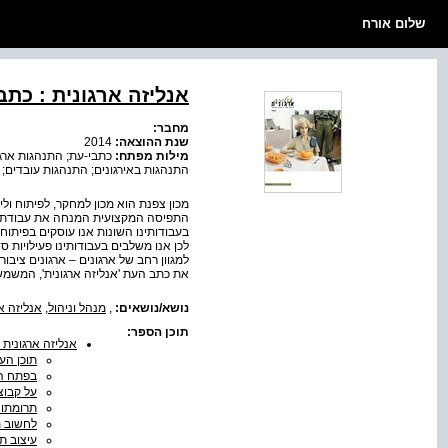
שלום אורח
אנליזה ארגונית : כתב עת
מחבר:
שנת ההוצאה:
2014
מילות מפתח:
כתבי-עת; התנהגות ארגו
התנהגות באירגונים; התנהגות עובדים;
מכון צפנת הוא מכון למחקר, לפיתוח ולייעו
התפיסה המקצועית המנחה את עבודתנו מ
בעבודותינו השונות אנו עוסקים בפיתוח
לכן אנו משלבים בעבודותינו פעילויות סד
למגוון רחב של ארגונים – ארגונים ציבור
את כתב העת 'אנליזה ארגונית', המשמש 
נושא/נושאים:
,
מנהל וניהול
,
אנליזה אי
תוכן הספר:
אנליזה ארגונית גיל
תוכן הענ
בפתח ה
על קבוצ
תרומתו 
לחשוב מ
עיצוב ת