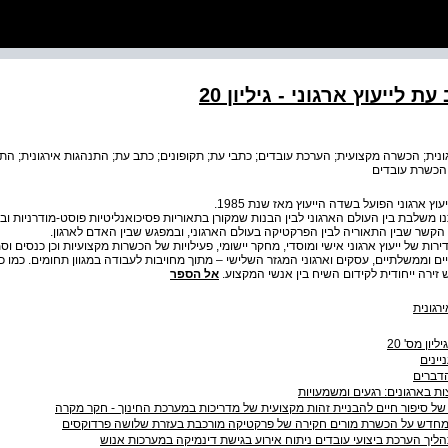
 לייעוץ ארגוני - גיליון 20
נית; הכשרה מקצועית; הערכת עובדים; כתבי עת; תקופונים; כתב עת; התנהגות אירגונית; התנ
 הכשרת עובדים
ץ ארגוני הפועל בשדה הייעוץ מאז שנת 1985.
שלבת בין העולם הארגוני לבין הבנות שמקורן בתאוריות פסיכואנליטיות פוסט-מודרניות ובת
 הקשר שבין התאוריה לבין הפרקטיקה בעולם הארגוני, ובמפגש שבין האדם לארגון.
ירות של ייעוץ ארגוני אישי ומוסדי, מחקר יישומי, פעילויות של הכשרות מקצועיות וכן כנסים וסמ
יים וממשלתיים, עסקים וארגוני המגזר השלישי – מתוך מחויבות לעבודה במגוון תחומים. כמו כן
זירה ייחודית לקידום השיח בין אנשי המקצוע.
אל הספר
רגונית
יון מס' 20
יינים
דברים
ות בארגונים: רגעים ומשמעויות
של סיפור חיים להבניית זהות מקצועית של מדריכות במערכת החינוך - חקר מקרה
חדש על הכשרת מורים חקירה של פרקטיקה מורכבת בעזרת שלושה פרדוקסים
הליך הערכת ביצועי עובדים ניתוח אירוע בגישת דינמיקה במערכות אנוש