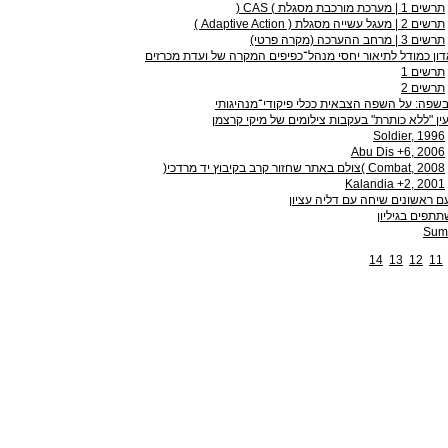
תרשים ‭| 1‬ מערכת מורכבת מסגלת ‭) CAS (‬
תרשים ‭| 2‬ מעגל עשייה מסגלת ‭( Adaptive Action )‬
תרשים ‭| 3‬ מרחב ההערכה (מקרה פרטי)
ון כמודל לתיאור יחסי מנהל־כפיפים המקרה של ועדת מכרזים
תרשים 1
תרשים 2
בשפה: על השפה הצבאית ככלי פיקודי־מנהיגותי
ין "ללא כותרת" בעקבות צילומים של מיקי קרצמן
‭Soldier, 1996‬
‭Abu Dis +6, 2006‬
‭Combat, 2008‬ )צולם באתר שחזור קרב בקיבוץ יד מרדכי(
‭Kalandia +2, 2001‬
ם ראשונים שיחה עם דליה עציון
תפים בגיליון
Sum
14
13
12
11