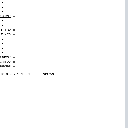
שיח האד
לכודים 
מראית ע
שיחות ע
על המשת
maries
עמודים:
1
2
3
4
5
7
8
9
10